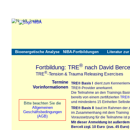
Bioenergetische Analyse
NIBA-Fortbildungen
Literatur zu
®
Fortbildung: TRE
nach David Bercel
®
TRE
-Tension & Trauma Releasing Exercises
Termine
TRE®
Basis I
dient zum Kennenlerne
Vorinformationen
TRE®-Provider
anerkannt.
Die Teilnahme an den Trainings Basis
bereits von einem zertifizierten
TRE®-
und mindestens 15 Einheiten Selbster
Bitte beachten Sie die
Allgemeinen
TRE®
Basis II
baut im Rahmen der zer
Geschäftsbedingungen
im Zusammenhang mit dem Training In
(AGB)
Voraussetzung für die Teilnahme ist p
Mit dieser Anmeldung ist außerdem
Berceli
zzgl. 10 Euro (zus. 45 Euro)