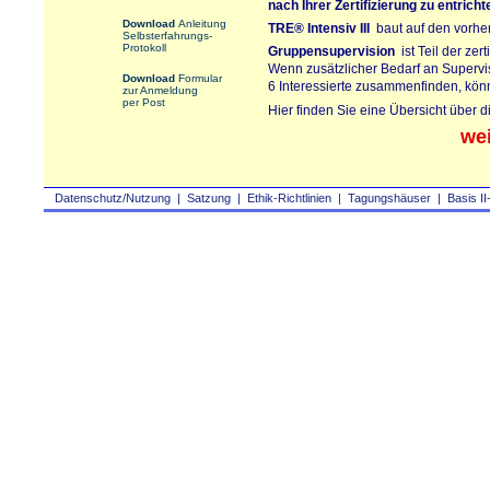
nach Ihrer Zertifizierung zu entrich
Download
Anleitung
TRE®
Intensiv III
baut auf den vorherg
Selbsterfahrungs-
Protokoll
Gruppensupervision
ist Teil der zer
Wenn zusätzlicher Bedarf an Supervi
Download
Formular
6 Interessierte zusammenfinden, kön
zur Anmeldung
per Post
Hier finden Sie eine Übersicht über 
we
Datenschutz/Nutzung
|
Satzung
|
Ethik-Richtlinien
|
Tagungshäuser
|
Basis II