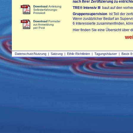
nach Ihrer Zertifizierung zu entrich
Download
Anleitung
TRE®
Intensiv III
baut auf den vorherg
Selbsterfahrungs-
Protokoll
Gruppensupervision
ist Teil der zer
Wenn zusätzlicher Bedarf an Supervi
Download
Formular
6 Interessierte zusammenfinden, kön
zur Anmeldung
per Post
Hier finden Sie eine Übersicht über 
we
Datenschutz/Nutzung
|
Satzung
|
Ethik-Richtlinien
|
Tagungshäuser
|
Basis II