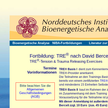
Bioenergetische Analyse
NIBA-Fortbildungen
Literatur zu
®
Fortbildung: TRE
nach David Bercel
®
TRE
-Tension & Trauma Releasing Exercises
Termine
TRE®
Basis I
dient zum Kennenlerne
Vorinformationen
TRE®-Provider
anerkannt.
Die Teilnahme an den Trainings Basis
bereits von einem zertifizierten
TRE®-
und mindestens 15 Einheiten Selbster
Bitte beachten Sie die
Allgemeinen
TRE®
Basis II
baut im Rahmen der zer
Geschäftsbedingungen
im Zusammenhang mit dem Training In
(AGB)
Voraussetzung für die Teilnahme ist p
Mit dieser Anmeldung ist außerdem
Berceli
zzgl. 10 Euro (zus. 45 Euro)