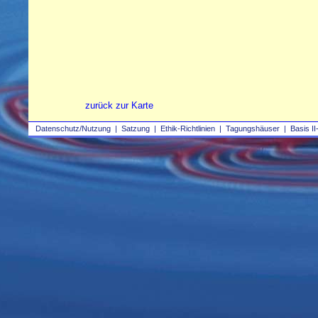
zurück zur Karte
Datenschutz/Nutzung
|
Satzung
|
Ethik-Richtlinien
|
Tagungshäuser
|
Basis II