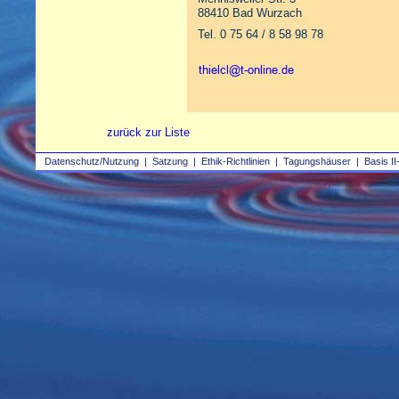
88410 Bad Wurzach
Tel. 0 75 64 / 8 58 98 78
zurück zur Liste
Datenschutz/Nutzung
|
Satzung
|
Ethik-Richtlinien
|
Tagungshäuser
|
Basis II