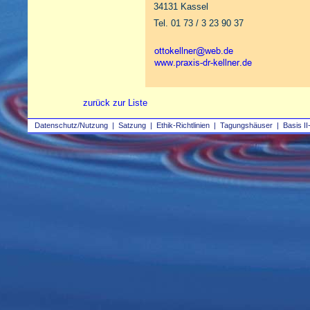
34131 Kassel
Tel. 01 73 / 3 23 90 37
zurück zur Liste
Datenschutz/Nutzung
|
Satzung
|
Ethik-Richtlinien
|
Tagungshäuser
|
Basis II