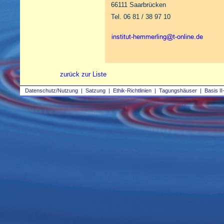
66111 Saarbrücken
Tel. 06 81 / 38 97 10
zurück zur Liste
Datenschutz/Nutzung
|
Satzung
|
Ethik-Richtlinien
|
Tagungshäuser
|
Basis II