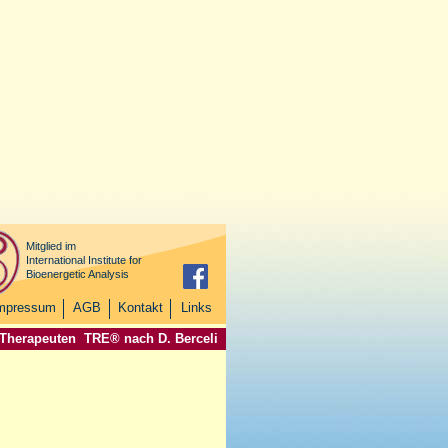
Mitglied im
International Institute for
Bioenergetic Analysis
mpressum
AGB
Kontakt
Links
 Therapeuten
TRE® nach D. Berceli