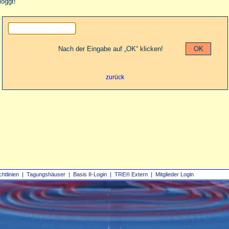
loggt!
Nach der Eingabe auf „OK“ klicken!
zurück
chtlinien
|
Tagungshäuser
|
Basis II‑Login
|
TRE® Extern
|
Mitglieder Login