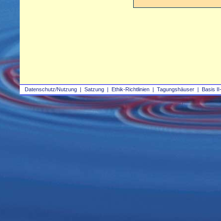
Datenschutz/Nutzung
|
Satzung
|
Ethik-Richtlinien
|
Tagungshäuser
|
Basis II