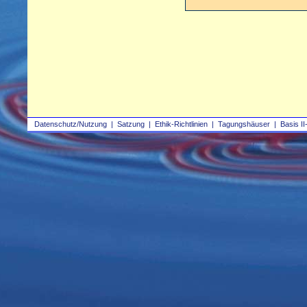
Datenschutz/Nutzung
|
Satzung
|
Ethik-Richtlinien
|
Tagungshäuser
|
Basis II