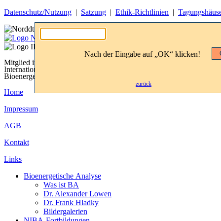
Datenschutz/Nutzung
|
Satzung
|
Ethik-Richtlinien
|
Tagungshäus
Nach der Eingabe auf „OK“ klicken!
Mitglied im
International Institute for
Bioenergetic Analysis
zurück
Home
Impressum
AGB
Kontakt
Links
Bioenergetische Analyse
Was ist BA
Dr. Alexander Lowen
Dr. Frank Hladky
Bildergalerien
NIBA-Fortbildungen