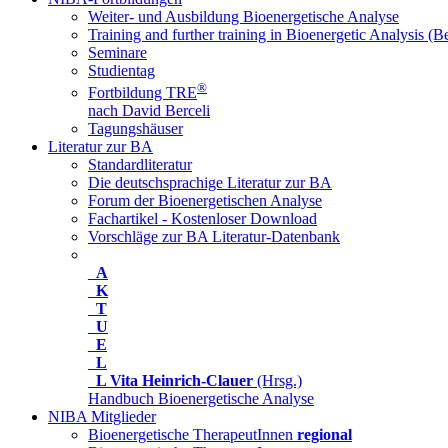
Weiter- und Ausbildung Bioenergetische Analyse
Training and further training in Bioenergetic Analysis (Be
Seminare
Studientag
®
Fortbildung TRE
nach David Berceli
Tagungshäuser
Literatur zur BA
Standardliteratur
Die deutschsprachige Literatur zur BA
Forum der Bioenergetischen Analyse
Fachartikel - Kostenloser Download
Vorschläge zur BA Literatur-Datenbank
A
K
T
U
E
L
L
Vita Heinrich-Clauer
(Hrsg.)
Handbuch Bioenergetische Analyse
NIBA Mitglieder
Bioenergetische TherapeutInnen
regional