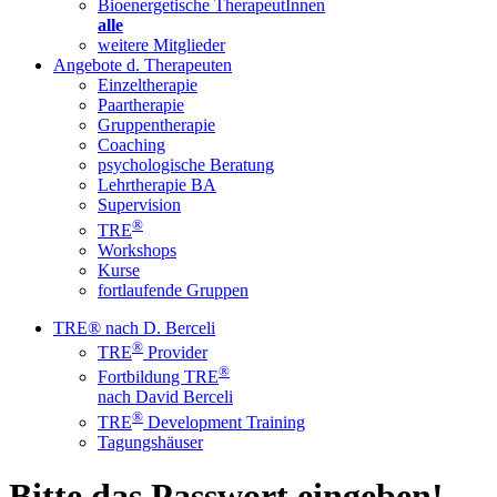
Bioenergetische TherapeutInnen
alle
weitere Mitglieder
Angebote d. Therapeuten
Einzeltherapie
Paartherapie
Gruppentherapie
Coaching
psychologische Beratung
Lehrtherapie BA
Supervision
®
TRE
Workshops
Kurse
fortlaufende Gruppen
TRE® nach D. Berceli
®
TRE
Provider
®
Fortbildung TRE
nach David Berceli
®
TRE
Development Training
Tagungshäuser
Bitte das Passwort eingeben!