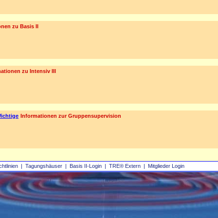
nen zu Basis II
ationen zu Intensiv III
ichtige
Informationen zur Gruppensupervision
chtlinien
|
Tagungshäuser
|
Basis II‑Login
|
TRE® Extern
|
Mitglieder Login