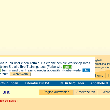
Mitglied im
hne Klick
über einen Termin. Es erscheinen die Workshop-Infos.
International Ins
hlen Sie alle Ihre Trainings aus (Farbe wird
grün
).
Bioenergetic An
n
Termin wird das Training wieder abgewählt (Farbe wieder
blau
).
ie zum
| "Warenkorb" |
.
Home
I
rtbildungen
Literatur zur BA
NIBA Mitglieder
Angebote d.
nland
Region auswählen
Arbeitszeiten
"Ware
en zu Basis I