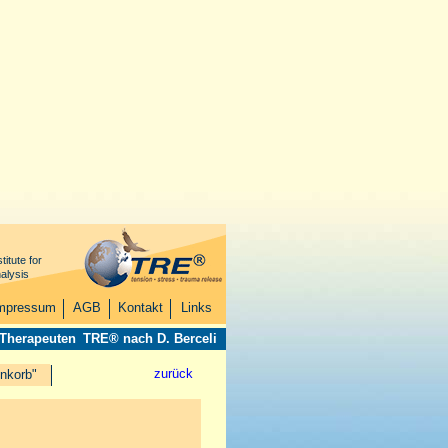
titute for
alysis
mpressum
AGB
Kontakt
Links
 Therapeuten
TRE® nach D. Berceli
zurück
nkorb"