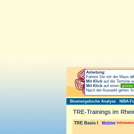
Anleitung:
Fahren Sie mit der Maus
o
Mit Klick
auf die Termine wä
Mit Klick
auf einen
grüne
Nach der Auswahl gehen S
Bioenergetische Analyse
NIBA-Fo
TRE-Trainings im Rhei
TRE Basis I
Wichtige
Information