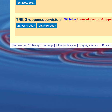
26. Nov. 2027
TRE Gruppensupervision
Wichtige
Informationen zur Gruppe
26. April 2027
29. Nov. 2027
Datenschutz/Nutzung
|
Satzung
|
Ethik-Richtlinien
|
Tagungshäuser
|
Basis II