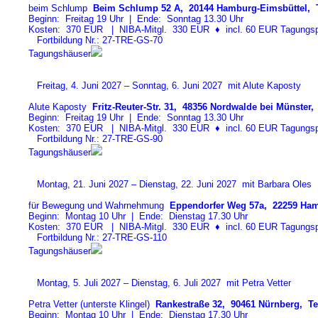
beim Schlump
Beim Schlump 52 A, 20144 Hamburg-Eimsbüttel, T
Beginn: Freitag 19 Uhr | Ende: Sonntag 13.30 Uhr
Kosten: 370 EUR | NIBA-Mitgl. 330 EUR
♦
incl. 60 EUR Tagungspa
Fortbildung Nr.: 27-TRE-GS-7
0
Tagungshäuser
Freitag, 4. Juni 2027 – Sonntag, 6. Juni 2027 mit Alute Kaposty
Alute Kaposty
Fritz-Reuter-Str. 31, 48356 Nordwalde bei Münster, 
Beginn: Freitag 19 Uhr | Ende: Sonntag 13.30 Uhr
Kosten: 370 EUR | NIBA-Mitgl. 330 EUR
♦
incl. 60 EUR Tagungspa
Fortbildung Nr.: 27-TRE-GS-9
0
Tagungshäuser
Montag, 21. Juni 2027 – Dienstag, 22. Juni 2027 mit Barbara Oles
für Bewegung und Wahrnehmung
Eppendorfer Weg 57a, 22259 Ham
Beginn: Montag 10 Uhr | Ende: Dienstag 17.30 Uhr
Kosten: 370 EUR | NIBA-Mitgl. 330 EUR
♦
incl. 60 EUR Tagungspa
Fortbildung Nr.: 27-TRE-GS-11
0
Tagungshäuser
Montag, 5. Juli 2027 – Dienstag, 6. Juli 2027 mit Petra Vetter
Petra Vetter (unterste Klingel)
Rankestraße 32, 90461 Nürnberg, Tel
Beginn: Montag 10 Uhr | Ende: Dienstag 17.30 Uhr