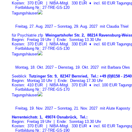
Kosten: 370 EUR | NIBA-Mitgl. 330 EUR
♦
incl. 60 EUR Tagungspa
Fortbildung Nr.: 27-TRE-GS-12
0
Tagungshäuser
Freitag, 27. Aug. 2027 – Sonntag, 29. Aug. 2027 mit Claudia Thiel
für Psychiatrie zfp
Weingartshofer Str. 2, 88214 Ravensburg-Weiss
Beginn: Freitag 19 Uhr | Ende: Sonntag 13.30 Uhr
Kosten: 370 EUR | NIBA-Mitgl. 330 EUR
♦
incl. 60 EUR Tagungspa
Fortbildung Nr.: 27-TRE-GS-13
0
Tagungshäuser
Montag, 18. Okt. 2027 – Dienstag, 19. Okt. 2027 mit Barbara Oles
Seeblick
Tutzinger Str. 9, 82347 Bernried, Tel.: +49 (0)8158 - 2540
Beginn: Montag 10 Uhr | Ende: Dienstag 17.30 Uhr
Kosten: 410 EUR | NIBA-Mitgl. 370 EUR
♦
incl. 100 EUR Tagungspa
Fortbildung Nr.: 27-TRE-GS-17
0
Tagungshäuser
Freitag, 19. Nov. 2027 – Sonntag, 21. Nov. 2027 mit Alute Kaposty
Herrenteichstr. 1, 49074 Osnabrück, Tel.:
Beginn: Freitag 19 Uhr | Ende: Sonntag 13.30 Uhr
Kosten: 370 EUR | NIBA-Mitgl. 330 EUR
♦
incl. 60 EUR Tagungspa
Fortbildung Nr.: 27-TRE-GS-19
0