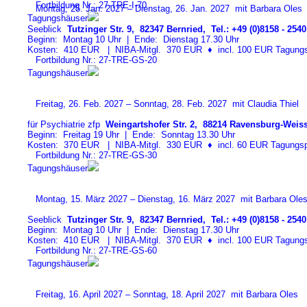
Fortbildung Nr.: 27-TRE-I-7
0
Montag, 25. Jan. 2027 – Dienstag, 26. Jan. 2027 mit Barbara Oles
Tagungshäuser
Seeblick
Tutzinger Str. 9, 82347 Bernried, Tel.: +49 (0)8158 - 2540
Beginn: Montag 10 Uhr | Ende: Dienstag 17.30 Uhr
Kosten: 410 EUR | NIBA-Mitgl. 370 EUR
♦
incl. 100 EUR Tagungspa
Fortbildung Nr.: 27-TRE-GS-2
0
Tagungshäuser
Freitag, 26. Feb. 2027 – Sonntag, 28. Feb. 2027 mit Claudia Thiel
für Psychiatrie zfp
Weingartshofer Str. 2, 88214 Ravensburg-Weiss
Beginn: Freitag 19 Uhr | Ende: Sonntag 13.30 Uhr
Kosten: 370 EUR | NIBA-Mitgl. 330 EUR
♦
incl. 60 EUR Tagungspa
Fortbildung Nr.: 27-TRE-GS-3
0
Tagungshäuser
Montag, 15. März 2027 – Dienstag, 16. März 2027 mit Barbara Ole
Seeblick
Tutzinger Str. 9, 82347 Bernried, Tel.: +49 (0)8158 - 2540
Beginn: Montag 10 Uhr | Ende: Dienstag 17.30 Uhr
Kosten: 410 EUR | NIBA-Mitgl. 370 EUR
♦
incl. 100 EUR Tagungspa
Fortbildung Nr.: 27-TRE-GS-6
0
Tagungshäuser
Freitag, 16. April 2027 – Sonntag, 18. April 2027 mit Barbara Oles