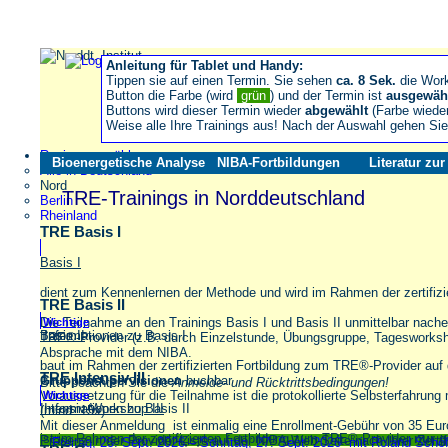
Anleitung für Tablet und Handy:
Tippen sie auf einen Termin. Sie sehen
ca. 8 Sek.
die Wor
Button die Farbe (wird
grün
) und der Termin ist
ausgewäh
Buttons wird dieser Termin wieder
abgewählt
(Farbe wiede
Weise alle Ihre Trainings aus! Nach der Auswahl gehen S
Region auswählen
Bioenergetische Analyse
NIBA-Fortbildungen
Literatur zu
Alle in Deutschland
Nord
TRE-Trainings in Norddeutschland
Berlin
Rheinland
TRE Basis I
Basis I
dient zum Kennenlernen der Methode und wird im Rahmen der zertifiz
TRE Basis II
Die Teilnahme an den Trainings Basis I und Basis II unmittelbar nache
Wichtige
Informationen zu Basis I
Basis II
TRE®-Provider (z.B. durch Einzelstunde, Übungsgruppe, Tagesworkshop
Absprache mit dem NIBA.
baut im Rahmen der zertifizierten Fortbildung zum TRE®-Provider auf 
TRE Intensiv III
Gruppensupervisionen
buchbar
Bitte beachten Sie die
Anmelde- und Rücktrittsbedingungen!
Voraussetzung für die Teilnahme ist die protokollierte Selbsterfahrun
Wichtige
Informationen zu Basis II
Intensiv-Workshop III
(mind. 15x).
Mit dieser Anmeldung ist einmalig eine Enrollment-Gebühr von 35 Eu
ist im Rahmen der zertifizierten Fortbildung zum TRE®-Provider
nur 
Präsenz in der Provider-Liste auf der NIBA-Web-Seite nach Ihrer Zertifi
Freitag, 25. Sept. 2026 – Sonntag, 27. Sept. 2026 mit Roland Sch