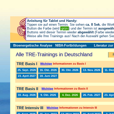
Anleitung für Tablet und Handy:
Tippen sie auf einen Termin. Sie sehen
ca. 8 Sek.
die Wor
Button die Farbe (wird
grün
) und der Termin ist
ausgewäh
Buttons wird dieser Termin wieder
abgewählt
(Farbe wiede
Weise alle Ihre Trainings aus! Nach der Auswahl gehen S
Bioenergetische Analyse
NIBA-Fortbildungen
Literatur zu
Alle TRE-Trainings in Deutschland
TRE Basis I
Wichtige
Informationen zu Basis I
25. Sept. 2026
16. Okt. 2026
30. Okt. 2026
13. Nov. 2026
11. Dez
23. April 2027
18. Juni 2027
TRE Basis II
Wichtige
Informationen zu Basis II
10. Aug. 2026
9. Okt. 2026
4. Dez. 2026
26. Feb. 2027
23. Apr
TRE Intensiv III
Wichtige
Informationen zu Intensiv III
11. Sept. 2026
15. Jan. 2027
12. März 2027
16. April 2027
2. Jul