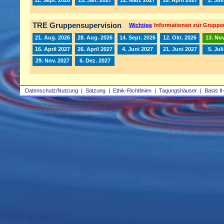
TRE Gruppensupervision
Wichtige
Informationen zur Gruppe
21. Aug. 2026
28. Aug. 2026
14. Sept. 2026
12. Okt. 2026
13. Nov
16. April 2027
26. April 2027
4. Juni 2027
21. Juni 2027
5. Jul
29. Nov. 2027
6. Dez. 2027
Datenschutz/Nutzung
|
Satzung
|
Ethik-Richtlinien
|
Tagungshäuser
|
Basis II