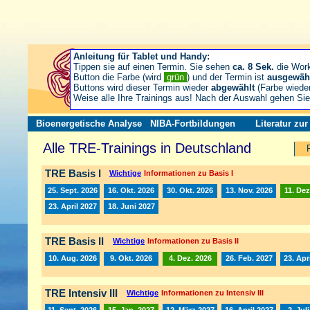
Anleitung für Tablet und Handy:
Tippen sie auf einen Termin. Sie sehen
ca. 8 Sek.
die Wor
Button die Farbe (wird
grün
) und der Termin ist
ausgewäh
Buttons wird dieser Termin wieder
abgewählt
(Farbe wiede
Weise alle Ihre Trainings aus! Nach der Auswahl gehen S
Bioenergetische Analyse
NIBA-Fortbildungen
Literatur zu
Alle TRE-Trainings in Deutschland
TRE Basis I
Wichtige
Informationen zu Basis I
25. Sept. 2026
16. Okt. 2026
30. Okt. 2026
13. Nov. 2026
11. Dez
23. April 2027
18. Juni 2027
TRE Basis II
Wichtige
Informationen zu Basis II
10. Aug. 2026
9. Okt. 2026
4. Dez. 2026
26. Feb. 2027
23. Apr
TRE Intensiv III
Wichtige
Informationen zu Intensiv III
11. Sept. 2026
15. Jan. 2027
12. März 2027
16. April 2027
2. Jul