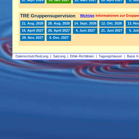
TRE Gruppensupervision
Wichtige
Informationen zur Gruppe
21. Aug. 2026
28. Aug. 2026
14. Sept. 2026
12. Okt. 2026
13. Nov
16. April 2027
26. April 2027
4. Juni 2027
21. Juni 2027
5. Jul
29. Nov. 2027
6. Dez. 2027
Datenschutz/Nutzung
|
Satzung
|
Ethik-Richtlinien
|
Tagungshäuser
|
Basis II