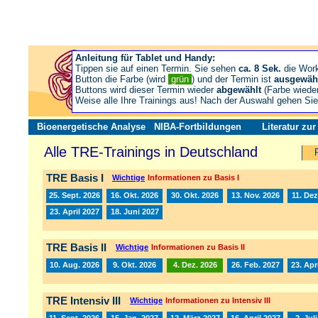
Anleitung für Tablet und Handy:
Tippen sie auf einen Termin. Sie sehen
ca. 8 Sek.
die Wor
Button die Farbe (wird
grün
) und der Termin ist
ausgewäh
Buttons wird dieser Termin wieder
abgewählt
(Farbe wiede
Weise alle Ihre Trainings aus! Nach der Auswahl gehen S
Bioenergetische Analyse
NIBA-Fortbildungen
Literatur zu
Alle TRE-Trainings in Deutschland
TRE Basis I
Wichtige
Informationen zu Basis I
25. Sept. 2026
16. Okt. 2026
30. Okt. 2026
13. Nov. 2026
11. Dez
23. April 2027
18. Juni 2027
TRE Basis II
Wichtige
Informationen zu Basis II
10. Aug. 2026
9. Okt. 2026
4. Dez. 2026
26. Feb. 2027
23. Apr
TRE Intensiv III
Wichtige
Informationen zu Intensiv III
11. Sept. 2026
15. Jan. 2027
12. März 2027
16. April 2027
2. Jul