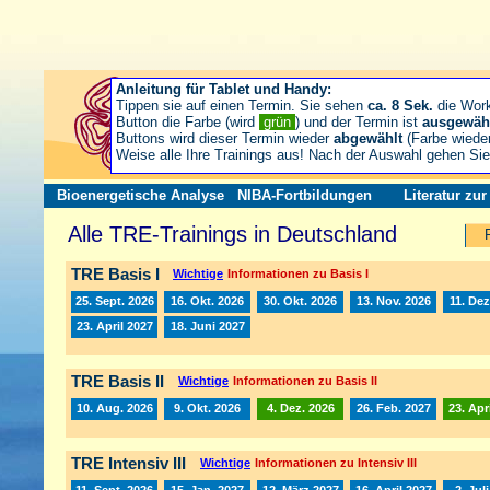
Anleitung für Tablet und Handy:
Tippen sie auf einen Termin. Sie sehen
ca. 8 Sek.
die Wor
Button die Farbe (wird
grün
) und der Termin ist
ausgewäh
Buttons wird dieser Termin wieder
abgewählt
(Farbe wiede
Weise alle Ihre Trainings aus! Nach der Auswahl gehen S
Bioenergetische Analyse
NIBA-Fortbildungen
Literatur zu
Alle TRE-Trainings in Deutschland
TRE Basis I
Wichtige
Informationen zu Basis I
25. Sept. 2026
16. Okt. 2026
30. Okt. 2026
13. Nov. 2026
11. Dez
23. April 2027
18. Juni 2027
TRE Basis II
Wichtige
Informationen zu Basis II
10. Aug. 2026
9. Okt. 2026
4. Dez. 2026
26. Feb. 2027
23. Apr
TRE Intensiv III
Wichtige
Informationen zu Intensiv III
11. Sept. 2026
15. Jan. 2027
12. März 2027
16. April 2027
2. Jul