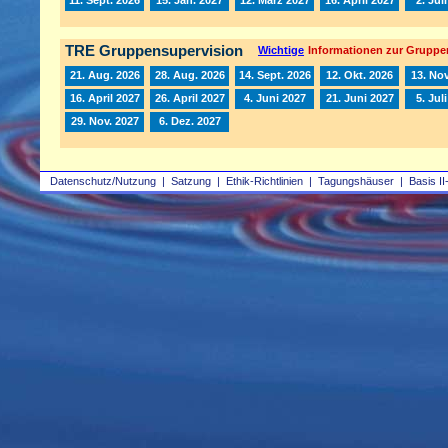
TRE Gruppensupervision
Wichtige
Informationen zur Gruppe
21. Aug. 2026
28. Aug. 2026
14. Sept. 2026
12. Okt. 2026
13. Nov
16. April 2027
26. April 2027
4. Juni 2027
21. Juni 2027
5. Jul
29. Nov. 2027
6. Dez. 2027
Datenschutz/Nutzung
|
Satzung
|
Ethik-Richtlinien
|
Tagungshäuser
|
Basis II