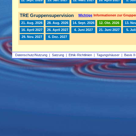
TRE Gruppensupervision
Wichtige
Informationen zur Gruppe
21. Aug. 2026
28. Aug. 2026
14. Sept. 2026
12. Okt. 2026
13. Nov
16. April 2027
26. April 2027
4. Juni 2027
21. Juni 2027
5. Jul
29. Nov. 2027
6. Dez. 2027
Datenschutz/Nutzung
|
Satzung
|
Ethik-Richtlinien
|
Tagungshäuser
|
Basis II