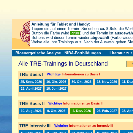
Anleitung für Tablet und Handy:
Tippen sie auf einen Termin. Sie sehen
ca. 8 Sek.
die Wor
Button die Farbe (wird
grün
) und der Termin ist
ausgewäh
Buttons wird dieser Termin wieder
abgewählt
(Farbe wiede
Weise alle Ihre Trainings aus! Nach der Auswahl gehen S
Bioenergetische Analyse
NIBA-Fortbildungen
Literatur zu
Alle TRE-Trainings in Deutschland
TRE Basis I
Wichtige
Informationen zu Basis I
25. Sept. 2026
16. Okt. 2026
30. Okt. 2026
13. Nov. 2026
11. Dez
23. April 2027
18. Juni 2027
TRE Basis II
Wichtige
Informationen zu Basis II
10. Aug. 2026
9. Okt. 2026
4. Dez. 2026
26. Feb. 2027
23. Apr
TRE Intensiv III
Wichtige
Informationen zu Intensiv III
11. Sept. 2026
15. Jan. 2027
12. März 2027
16. April 2027
2. Jul