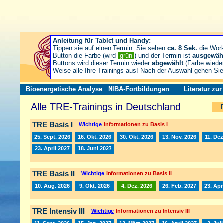
Anleitung für Tablet und Handy:
Tippen sie auf einen Termin. Sie sehen
ca. 8 Sek.
die Wor
Button die Farbe (wird
grün
) und der Termin ist
ausgewäh
Buttons wird dieser Termin wieder
abgewählt
(Farbe wiede
Weise alle Ihre Trainings aus! Nach der Auswahl gehen S
Bioenergetische Analyse
NIBA-Fortbildungen
Literatur zu
Alle TRE-Trainings in Deutschland
TRE Basis I
Wichtige
Informationen zu Basis I
25. Sept. 2026
16. Okt. 2026
30. Okt. 2026
13. Nov. 2026
11. Dez
23. April 2027
18. Juni 2027
TRE Basis II
Wichtige
Informationen zu Basis II
10. Aug. 2026
9. Okt. 2026
4. Dez. 2026
26. Feb. 2027
23. Apr
TRE Intensiv III
Wichtige
Informationen zu Intensiv III
11. Sept. 2026
15. Jan. 2027
12. März 2027
16. April 2027
2. Jul