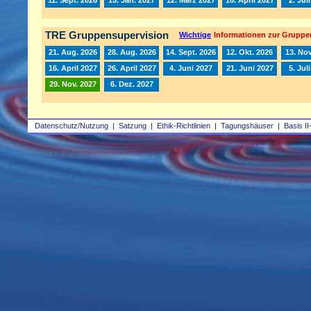
TRE Gruppensupervision
Wichtige
Informationen zur Gruppe
21. Aug. 2026
28. Aug. 2026
14. Sept. 2026
12. Okt. 2026
13. Nov
16. April 2027
26. April 2027
4. Juni 2027
21. Juni 2027
5. Jul
29. Nov. 2027
6. Dez. 2027
Datenschutz/Nutzung
|
Satzung
|
Ethik-Richtlinien
|
Tagungshäuser
|
Basis II