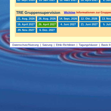
TRE Gruppensupervision
Wichtige
Informationen zur Gruppe
21. Aug. 2026
28. Aug. 2026
14. Sept. 2026
12. Okt. 2026
13. Nov
16. April 2027
26. April 2027
4. Juni 2027
21. Juni 2027
5. Jul
29. Nov. 2027
6. Dez. 2027
Datenschutz/Nutzung
|
Satzung
|
Ethik-Richtlinien
|
Tagungshäuser
|
Basis II