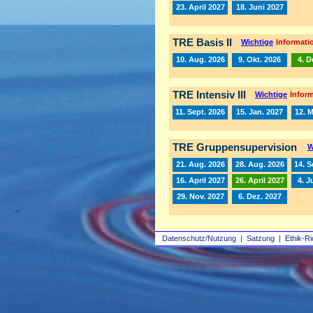
23. April 2027
18. Juni 2027
TRE Basis II
Wichtige
Informatio
10. Aug. 2026
9. Okt. 2026
4. D
TRE Intensiv III
Wichtige
Inform
11. Sept. 2026
15. Jan. 2027
12. 
TRE Gruppensupervision
W
21. Aug. 2026
28. Aug. 2026
14. S
16. April 2027
26. April 2027
4. J
29. Nov. 2027
6. Dez. 2027
Datenschutz/Nutzung
|
Satzung
|
Ethik-Ri