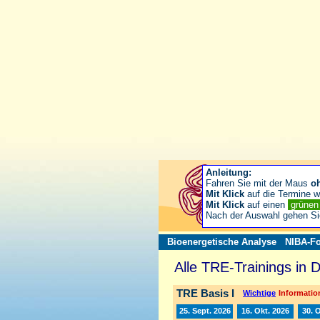
Anleitung:
Fahren Sie mit der Maus
o
Mit Klick
auf die Termine wä
Mit Klick
auf einen
grüne
Nach der Auswahl gehen S
Bioenergetische Analyse
NIBA-Fo
Alle TRE-Trainings in 
TRE Basis I
Wichtige
Information
25. Sept. 2026
16. Okt. 2026
30. 