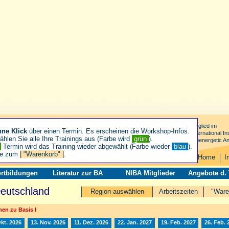
Mitglied im
hne Klick
über einen Termin. Es erscheinen die Workshop-Infos.
International Ins
hlen Sie alle Ihre Trainings aus (Farbe wird
grün
).
Bioenergetic An
n
Termin wird das Training wieder abgewählt (Farbe wieder
blau
).
ie zum
| "Warenkorb" |
.
Home
I
rtbildungen
Literatur zur BA
NIBA Mitglieder
Angebote d.
Deutschland
Region auswählen
Arbeitszeiten
"Ware
en zu Basis I
Okt. 2026
13. Nov. 2026
11. Dez. 2026
22. Jan. 2027
19. Feb. 2027
26. Feb. 