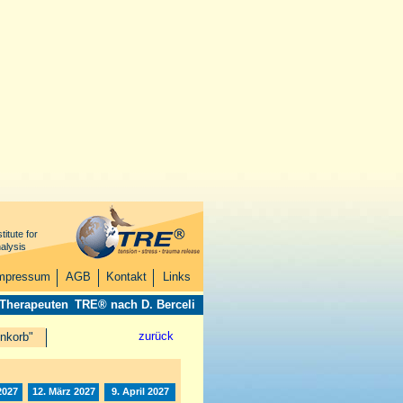
titute for
alysis
mpressum
AGB
Kontakt
Links
 Therapeuten
TRE® nach D. Berceli
zurück
nkorb"
2027
12. März 2027
9. April 2027