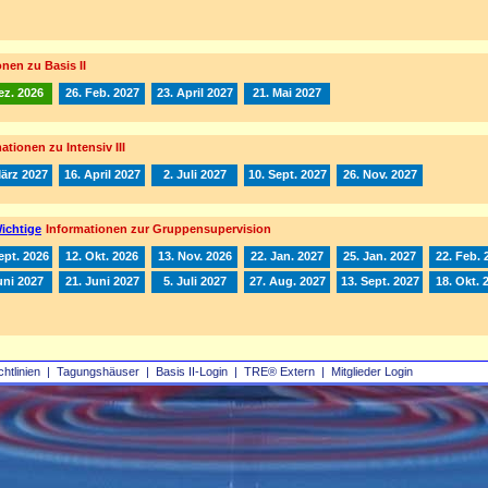
nen zu Basis II
ez. 2026
26. Feb. 2027
23. April 2027
21. Mai 2027
ationen zu Intensiv III
März 2027
16. April 2027
2. Juli 2027
10. Sept. 2027
26. Nov. 2027
ichtige
Informationen zur Gruppensupervision
ept. 2026
12. Okt. 2026
13. Nov. 2026
22. Jan. 2027
25. Jan. 2027
22. Feb. 
uni 2027
21. Juni 2027
5. Juli 2027
27. Aug. 2027
13. Sept. 2027
18. Okt. 
chtlinien
|
Tagungshäuser
|
Basis II‑Login
|
TRE® Extern
|
Mitglieder Login