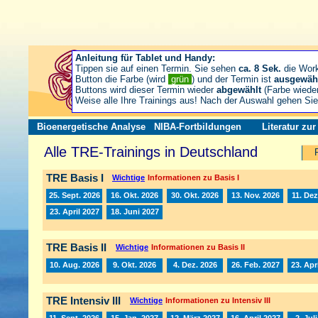
Anleitung für Tablet und Handy:
Tippen sie auf einen Termin. Sie sehen
ca. 8 Sek.
die Wor
Button die Farbe (wird
grün
) und der Termin ist
ausgewäh
Buttons wird dieser Termin wieder
abgewählt
(Farbe wiede
Weise alle Ihre Trainings aus! Nach der Auswahl gehen S
Bioenergetische Analyse
NIBA-Fortbildungen
Literatur zu
Alle TRE-Trainings in Deutschland
TRE Basis I
Wichtige
Informationen zu Basis I
25. Sept. 2026
16. Okt. 2026
30. Okt. 2026
13. Nov. 2026
11. Dez
23. April 2027
18. Juni 2027
TRE Basis II
Wichtige
Informationen zu Basis II
10. Aug. 2026
9. Okt. 2026
4. Dez. 2026
26. Feb. 2027
23. Apr
TRE Intensiv III
Wichtige
Informationen zu Intensiv III
11. Sept. 2026
15. Jan. 2027
12. März 2027
16. April 2027
2. Jul