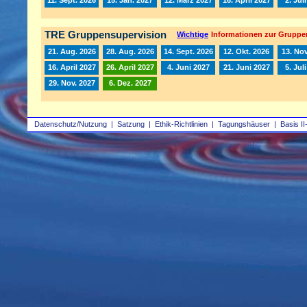
TRE Gruppensupervision
Wichtige
Informationen zur Gruppe
21. Aug. 2026
28. Aug. 2026
14. Sept. 2026
12. Okt. 2026
13. Nov
16. April 2027
26. April 2027
4. Juni 2027
21. Juni 2027
5. Jul
29. Nov. 2027
6. Dez. 2027
Datenschutz/Nutzung
|
Satzung
|
Ethik-Richtlinien
|
Tagungshäuser
|
Basis II