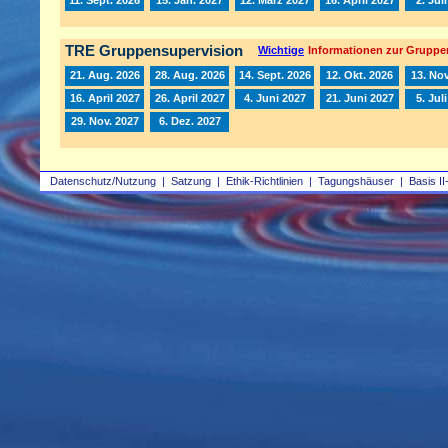
TRE Gruppensupervision
Wichtige
Informationen zur Gruppe
21. Aug. 2026
28. Aug. 2026
14. Sept. 2026
12. Okt. 2026
13. Nov
16. April 2027
26. April 2027
4. Juni 2027
21. Juni 2027
5. Jul
29. Nov. 2027
6. Dez. 2027
Datenschutz/Nutzung
|
Satzung
|
Ethik-Richtlinien
|
Tagungshäuser
|
Basis II