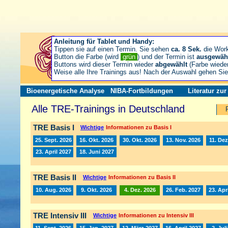
Anleitung für Tablet und Handy:
Tippen sie auf einen Termin. Sie sehen
ca. 8 Sek.
die Wor
Button die Farbe (wird
grün
) und der Termin ist
ausgewäh
Buttons wird dieser Termin wieder
abgewählt
(Farbe wiede
Weise alle Ihre Trainings aus! Nach der Auswahl gehen S
Bioenergetische Analyse
NIBA-Fortbildungen
Literatur zu
Alle TRE-Trainings in Deutschland
TRE Basis I
Wichtige
Informationen zu Basis I
25. Sept. 2026
16. Okt. 2026
30. Okt. 2026
13. Nov. 2026
11. Dez
23. April 2027
18. Juni 2027
TRE Basis II
Wichtige
Informationen zu Basis II
10. Aug. 2026
9. Okt. 2026
4. Dez. 2026
26. Feb. 2027
23. Apr
TRE Intensiv III
Wichtige
Informationen zu Intensiv III
11. Sept. 2026
15. Jan. 2027
12. März 2027
16. April 2027
2. Jul