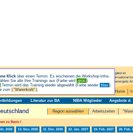
Mitglied im
hne Klick
über einen Termin. Es erscheinen die Workshop-Infos.
International Ins
hlen Sie alle Ihre Trainings aus (Farbe wird
grün
).
Bioenergetic An
n
Termin wird das Training wieder abgewählt (Farbe wieder
blau
).
ie zum
| "Warenkorb" |
.
Home
I
rtbildungen
Literatur zur BA
NIBA Mitglieder
Angebote d.
Deutschland
Region auswählen
Arbeitszeiten
"Ware
en zu Basis I
Okt. 2026
13. Nov. 2026
11. Dez. 2026
22. Jan. 2027
19. Feb. 2027
26. Feb. 