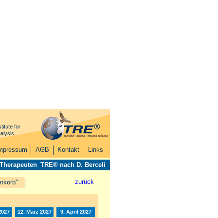
titute for
alysis
mpressum
AGB
Kontakt
Links
 Therapeuten
TRE® nach D. Berceli
zurück
nkorb"
2027
12. März 2027
9. April 2027