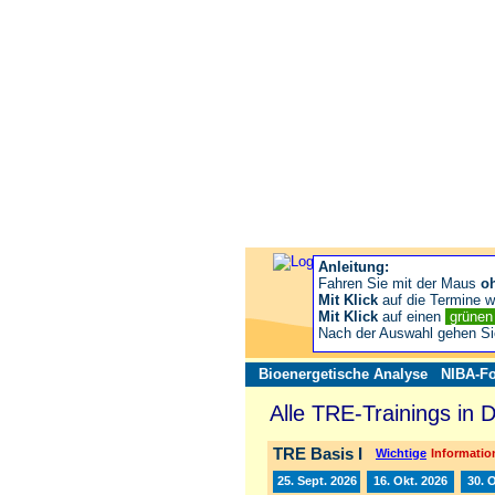
Anleitung:
Fahren Sie mit der Maus
o
Mit Klick
auf die Termine wä
Mit Klick
auf einen
grüne
Nach der Auswahl gehen S
Bioenergetische Analyse
NIBA-Fo
Alle TRE-Trainings in 
TRE Basis I
Wichtige
Information
25. Sept. 2026
16. Okt. 2026
30. 