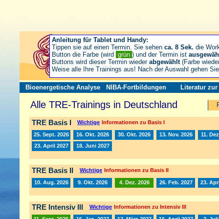
Anleitung für Tablet und Handy:
Tippen sie auf einen Termin. Sie sehen
ca. 8 Sek.
die Wor
Button die Farbe (wird
grün
) und der Termin ist
ausgewäh
Buttons wird dieser Termin wieder
abgewählt
(Farbe wiede
Weise alle Ihre Trainings aus! Nach der Auswahl gehen S
Bioenergetische Analyse
NIBA-Fortbildungen
Literatur zu
Alle TRE-Trainings in Deutschland
TRE Basis I
Wichtige
Informationen zu Basis I
25. Sept. 2026
16. Okt. 2026
30. Okt. 2026
13. Nov. 2026
11. Dez
23. April 2027
18. Juni 2027
TRE Basis II
Wichtige
Informationen zu Basis II
10. Aug. 2026
9. Okt. 2026
4. Dez. 2026
26. Feb. 2027
23. Apr
TRE Intensiv III
Wichtige
Informationen zu Intensiv III
11. Sept. 2026
15. Jan. 2027
12. März 2027
16. April 2027
2. Jul