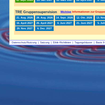
TRE Gruppensupervision
Wichtige
Informationen zur Gruppe
21. Aug. 2026
28. Aug. 2026
14. Sept. 2026
12. Okt. 2026
13. Nov
16. April 2027
26. April 2027
4. Juni 2027
21. Juni 2027
5. Jul
29. Nov. 2027
6. Dez. 2027
Datenschutz/Nutzung
|
Satzung
|
Ethik-Richtlinien
|
Tagungshäuser
|
Basis II