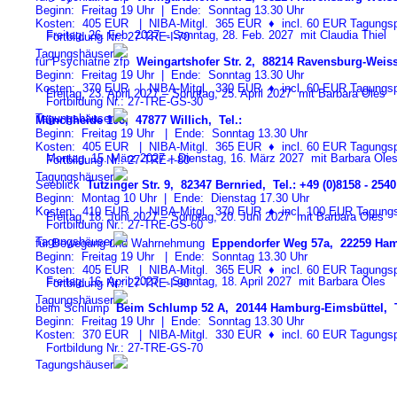
Beginn: Freitag 19 Uhr | Ende: Sonntag 13.30 Uhr
Kosten: 405 EUR | NIBA-Mitgl. 365 EUR
♦
incl. 60 EUR Tagungspa
Freitag, 26. Feb. 2027 – Sonntag, 28. Feb. 2027 mit Claudia Thiel
Fortbildung Nr.: 27-TRE-I-7
0
Tagungshäuser
für Psychiatrie zfp
Weingartshofer Str. 2, 88214 Ravensburg-Weiss
Beginn: Freitag 19 Uhr | Ende: Sonntag 13.30 Uhr
Kosten: 370 EUR | NIBA-Mitgl. 330 EUR
♦
incl. 60 EUR Tagungspa
Freitag, 23. April 2027 – Sonntag, 25. April 2027 mit Barbara Oles
Fortbildung Nr.: 27-TRE-GS-3
0
Tagungshäuser
Münchheide 106, 47877 Willich, Tel.:
Beginn: Freitag 19 Uhr | Ende: Sonntag 13.30 Uhr
Kosten: 405 EUR | NIBA-Mitgl. 365 EUR
♦
incl. 60 EUR Tagungspa
Montag, 15. März 2027 – Dienstag, 16. März 2027 mit Barbara Ole
Fortbildung Nr.: 27-TRE-I-8
0
Tagungshäuser
Seeblick
Tutzinger Str. 9, 82347 Bernried, Tel.: +49 (0)8158 - 2540
Beginn: Montag 10 Uhr | Ende: Dienstag 17.30 Uhr
Kosten: 410 EUR | NIBA-Mitgl. 370 EUR
♦
incl. 100 EUR Tagungspa
Freitag, 18. Juni 2027 – Sonntag, 20. Juni 2027 mit Barbara Oles
Fortbildung Nr.: 27-TRE-GS-6
0
Tagungshäuser
für Bewegung und Wahrnehmung
Eppendorfer Weg 57a, 22259 Ham
Beginn: Freitag 19 Uhr | Ende: Sonntag 13.30 Uhr
Kosten: 405 EUR | NIBA-Mitgl. 365 EUR
♦
incl. 60 EUR Tagungspa
Freitag, 16. April 2027 – Sonntag, 18. April 2027 mit Barbara Oles
Fortbildung Nr.: 27-TRE-I-9
0
Tagungshäuser
beim Schlump
Beim Schlump 52 A, 20144 Hamburg-Eimsbüttel, T
Beginn: Freitag 19 Uhr | Ende: Sonntag 13.30 Uhr
Kosten: 370 EUR | NIBA-Mitgl. 330 EUR
♦
incl. 60 EUR Tagungspa
Fortbildung Nr.: 27-TRE-GS-7
0
Tagungshäuser