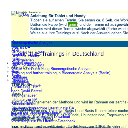
Anleitung für Tablet und Handy:
Tippen sie auf einen Termin. Sie sehen
ca. 8 Sek.
die Wor
Button die Farbe (wird
grün
) und der Termin ist
ausgewäh
Buttons wird dieser Termin wieder
abgewählt
(Farbe wiede
Weise alle Ihre Trainings aus! Nach der Auswahl gehen S
Home
Bioenergetische Analyse
Impressum
Was ist BA
AGB
Dr. Alexander Lowen
Alle TRE-Trainings in Deutschland
Kontakt
Dr. Frank Hladky
Links
Bildergalerien
Region auswählen
NIBA-Fortbildungen
Alle in Deutschland
Weiter- und Ausbildung Bioenergetische Analyse
Nord
Training and further training in Bioenergetic Analysis (Berlin)
Berlin
Seminare
Rheinland
Studientag
TRE Basis I
®
Fortbildung TRE
nach David Berceli
Basis I
Tagungshäuser
Literatur zur BA
dient zum Kennenlernen der Methode und wird im Rahmen der zertifiz
Standardliteratur
Die deutschsprachige Literatur zur BA
TRE Basis II
Die Teilnahme an den Trainings Basis I und Basis II unmittelbar nache
Forum der Bioenergetischen Analyse
Wichtige
TRE®-Provider (z.B. durch Einzelstunde, Übungsgruppe, Tagesworkshop
Fachartikel - Kostenloser Download
Informationen zu Basis I
Basis II
Absprache mit dem NIBA.
Vorschläge zur BA Literatur-Datenbank
baut im Rahmen der zertifizierten Fortbildung zum TRE®-Provider auf 
TRE Intensiv III
Bitte beachten Sie die
Anmelde- und Rücktrittsbedingungen!