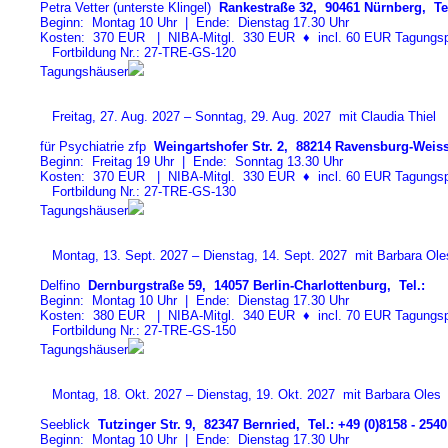
Petra Vetter (unterste Klingel)
Rankestraße 32, 90461 Nürnberg, Tel
Beginn: Montag 10 Uhr | Ende: Dienstag 17.30 Uhr
Kosten: 370 EUR | NIBA-Mitgl. 330 EUR
♦
incl. 60 EUR Tagungspa
Fortbildung Nr.: 27-TRE-GS-12
0
Tagungshäuser
Freitag, 27. Aug. 2027 – Sonntag, 29. Aug. 2027 mit Claudia Thiel
für Psychiatrie zfp
Weingartshofer Str. 2, 88214 Ravensburg-Weiss
Beginn: Freitag 19 Uhr | Ende: Sonntag 13.30 Uhr
Kosten: 370 EUR | NIBA-Mitgl. 330 EUR
♦
incl. 60 EUR Tagungspa
Fortbildung Nr.: 27-TRE-GS-13
0
Tagungshäuser
Montag, 13. Sept. 2027 – Dienstag, 14. Sept. 2027 mit Barbara Ole
Delfino
Dernburgstraße 59, 14057 Berlin-Charlottenburg, Tel.:
Beginn: Montag 10 Uhr | Ende: Dienstag 17.30 Uhr
Kosten: 380 EUR | NIBA-Mitgl. 340 EUR
♦
incl. 70 EUR Tagungspa
Fortbildung Nr.: 27-TRE-GS-15
0
Tagungshäuser
Montag, 18. Okt. 2027 – Dienstag, 19. Okt. 2027 mit Barbara Oles
Seeblick
Tutzinger Str. 9, 82347 Bernried, Tel.: +49 (0)8158 - 2540
Beginn: Montag 10 Uhr | Ende: Dienstag 17.30 Uhr