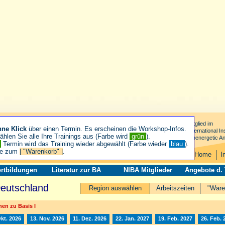
Mitglied im
hne Klick
über einen Termin. Es erscheinen die Workshop-Infos.
International Ins
hlen Sie alle Ihre Trainings aus (Farbe wird
grün
).
Bioenergetic An
n
Termin wird das Training wieder abgewählt (Farbe wieder
blau
).
ie zum
| "Warenkorb" |
.
Home
I
rtbildungen
Literatur zur BA
NIBA Mitglieder
Angebote d.
Deutschland
Region auswählen
Arbeitszeiten
"Ware
en zu Basis I
Okt. 2026
13. Nov. 2026
11. Dez. 2026
22. Jan. 2027
19. Feb. 2027
26. Feb. 