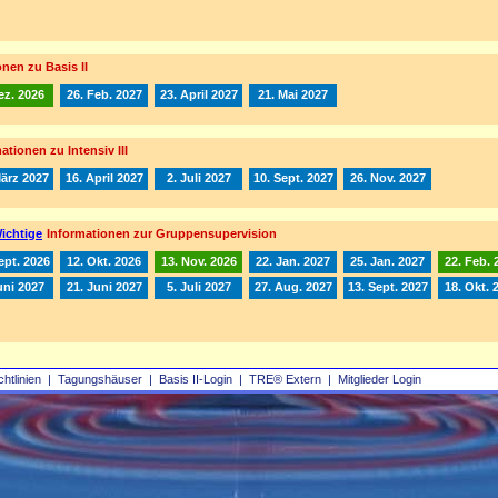
nen zu Basis II
ez. 2026
26. Feb. 2027
23. April 2027
21. Mai 2027
ationen zu Intensiv III
März 2027
16. April 2027
2. Juli 2027
10. Sept. 2027
26. Nov. 2027
ichtige
Informationen zur Gruppensupervision
ept. 2026
12. Okt. 2026
13. Nov. 2026
22. Jan. 2027
25. Jan. 2027
22. Feb. 
uni 2027
21. Juni 2027
5. Juli 2027
27. Aug. 2027
13. Sept. 2027
18. Okt. 
chtlinien
|
Tagungshäuser
|
Basis II‑Login
|
TRE® Extern
|
Mitglieder Login