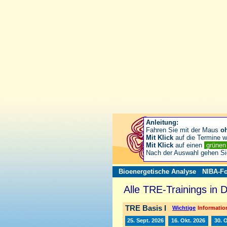
Anleitung:
Fahren Sie mit der Maus
o
Mit Klick
auf die Termine wä
Mit Klick
auf einen
grüne
Nach der Auswahl gehen S
Bioenergetische Analyse
NIBA-Fo
Alle TRE-Trainings in 
TRE Basis I
Wichtige
Information
25. Sept. 2026
16. Okt. 2026
30. 