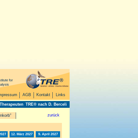
titute for
alysis
mpressum
AGB
Kontakt
Links
 Therapeuten
TRE® nach D. Berceli
zurück
nkorb"
2027
12. März 2027
9. April 2027