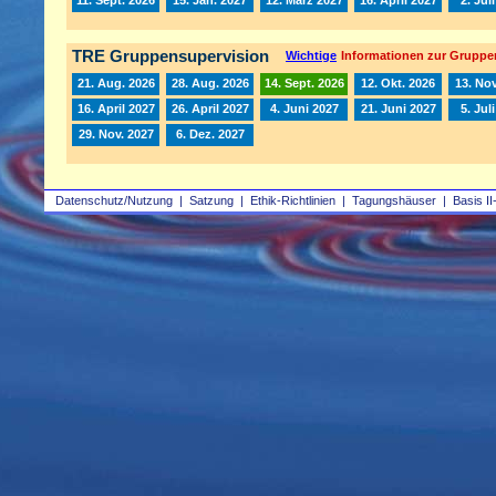
TRE Gruppensupervision
Wichtige
Informationen zur Gruppe
21. Aug. 2026
28. Aug. 2026
14. Sept. 2026
12. Okt. 2026
13. Nov
16. April 2027
26. April 2027
4. Juni 2027
21. Juni 2027
5. Jul
29. Nov. 2027
6. Dez. 2027
Datenschutz/Nutzung
|
Satzung
|
Ethik-Richtlinien
|
Tagungshäuser
|
Basis II