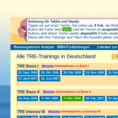
Anleitung für Tablet und Handy:
Tippen sie auf einen Termin. Sie sehen
ca. 8 Sek.
die Wor
Button die Farbe (wird
grün
) und der Termin ist
ausgewäh
Buttons wird dieser Termin wieder
abgewählt
(Farbe wiede
Weise alle Ihre Trainings aus! Nach der Auswahl gehen S
Bioenergetische Analyse
NIBA-Fortbildungen
Literatur zu
Alle TRE-Trainings in Deutschland
TRE Basis I
Wichtige
Informationen zu Basis I
25. Sept. 2026
16. Okt. 2026
30. Okt. 2026
13. Nov. 2026
11. Dez
23. April 2027
18. Juni 2027
TRE Basis II
Wichtige
Informationen zu Basis II
10. Aug. 2026
9. Okt. 2026
4. Dez. 2026
26. Feb. 2027
23. Apr
TRE Intensiv III
Wichtige
Informationen zu Intensiv III
11. Sept. 2026
15. Jan. 2027
12. März 2027
16. April 2027
2. Jul