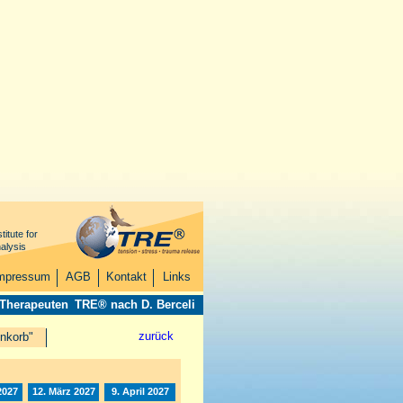
titute for
alysis
mpressum
AGB
Kontakt
Links
 Therapeuten
TRE® nach D. Berceli
zurück
nkorb"
2027
12. März 2027
9. April 2027