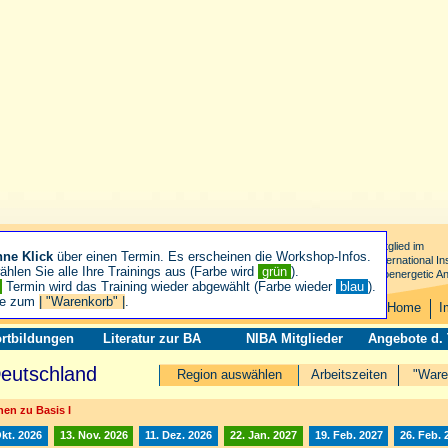
Mitglied im
hne Klick
über einen Termin. Es erscheinen die Workshop-Infos.
International Ins
hlen Sie alle Ihre Trainings aus (Farbe wird
grün
).
Bioenergetic An
n
Termin wird das Training wieder abgewählt (Farbe wieder
blau
).
ie zum
| "Warenkorb" |
.
Home
I
rtbildungen
Literatur zur BA
NIBA Mitglieder
Angebote d.
Deutschland
Region auswählen
Arbeitszeiten
"Ware
en zu Basis I
Okt. 2026
13. Nov. 2026
11. Dez. 2026
22. Jan. 2027
19. Feb. 2027
26. Feb. 