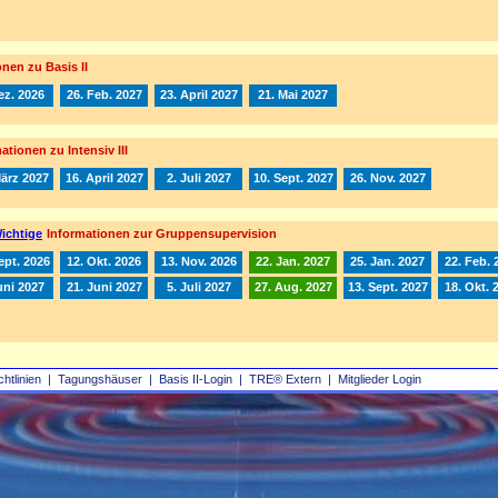
nen zu Basis II
ez. 2026
26. Feb. 2027
23. April 2027
21. Mai 2027
ationen zu Intensiv III
März 2027
16. April 2027
2. Juli 2027
10. Sept. 2027
26. Nov. 2027
ichtige
Informationen zur Gruppensupervision
ept. 2026
12. Okt. 2026
13. Nov. 2026
22. Jan. 2027
25. Jan. 2027
22. Feb. 
uni 2027
21. Juni 2027
5. Juli 2027
27. Aug. 2027
13. Sept. 2027
18. Okt. 
chtlinien
|
Tagungshäuser
|
Basis II‑Login
|
TRE® Extern
|
Mitglieder Login