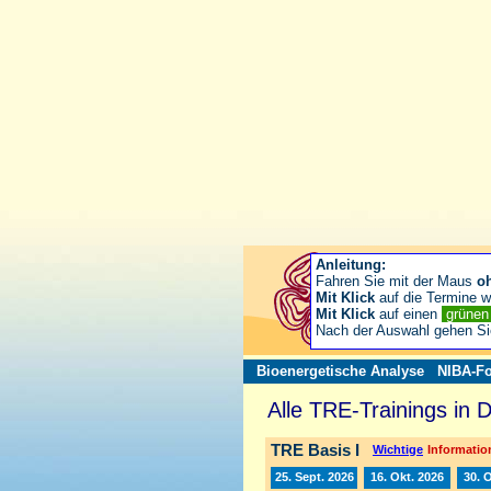
Anleitung:
Fahren Sie mit der Maus
o
Mit Klick
auf die Termine wä
Mit Klick
auf einen
grüne
Nach der Auswahl gehen S
Bioenergetische Analyse
NIBA-Fo
Alle TRE-Trainings in 
TRE Basis I
Wichtige
Information
25. Sept. 2026
16. Okt. 2026
30. 