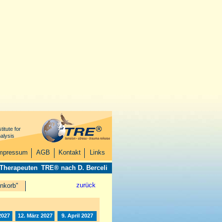
titute for
alysis
mpressum
AGB
Kontakt
Links
 Therapeuten
TRE® nach D. Berceli
zurück
nkorb"
2027
12. März 2027
9. April 2027