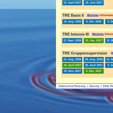
23. April 2027
18. Juni 2027
TRE Basis II
Wichtige
Informatio
10. Aug. 2026
9. Okt. 2026
4. D
TRE Intensiv III
Wichtige
Inform
11. Sept. 2026
15. Jan. 2027
12. 
TRE Gruppensupervision
W
21. Aug. 2026
28. Aug. 2026
14. S
16. April 2027
26. April 2027
4. J
29. Nov. 2027
6. Dez. 2027
Datenschutz/Nutzung
|
Satzung
|
Ethik-Ri