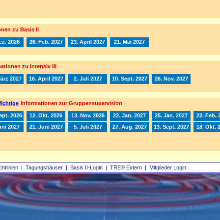
nen zu Basis II
ez. 2026
26. Feb. 2027
23. April 2027
21. Mai 2027
ationen zu Intensiv III
März 2027
16. April 2027
2. Juli 2027
10. Sept. 2027
26. Nov. 2027
ichtige
Informationen zur Gruppensupervision
ept. 2026
12. Okt. 2026
13. Nov. 2026
22. Jan. 2027
25. Jan. 2027
22. Feb. 
uni 2027
21. Juni 2027
5. Juli 2027
27. Aug. 2027
13. Sept. 2027
18. Okt. 
chtlinien
|
Tagungshäuser
|
Basis II‑Login
|
TRE® Extern
|
Mitglieder Login