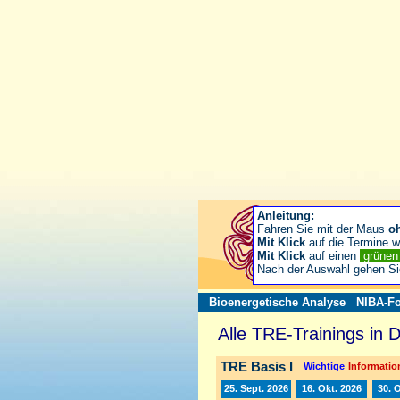
Anleitung:
Fahren Sie mit der Maus
o
Mit Klick
auf die Termine wä
Mit Klick
auf einen
grüne
Nach der Auswahl gehen S
Bioenergetische Analyse
NIBA-Fo
Alle TRE-Trainings in 
TRE Basis I
Wichtige
Information
25. Sept. 2026
16. Okt. 2026
30. 