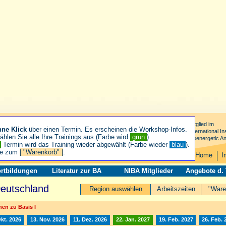
Mitglied im
hne Klick
über einen Termin. Es erscheinen die Workshop-Infos.
International Ins
hlen Sie alle Ihre Trainings aus (Farbe wird
grün
).
Bioenergetic An
n
Termin wird das Training wieder abgewählt (Farbe wieder
blau
).
ie zum
| "Warenkorb" |
.
Home
I
rtbildungen
Literatur zur BA
NIBA Mitglieder
Angebote d.
Deutschland
Region auswählen
Arbeitszeiten
"Ware
en zu Basis I
Okt. 2026
13. Nov. 2026
11. Dez. 2026
22. Jan. 2027
19. Feb. 2027
26. Feb. 