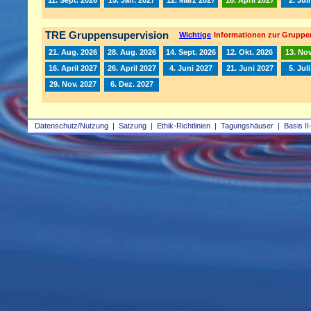
TRE Gruppensupervision
Wichtige
Informationen zur Gruppe
21. Aug. 2026
28. Aug. 2026
14. Sept. 2026
12. Okt. 2026
13. Nov
16. April 2027
26. April 2027
4. Juni 2027
21. Juni 2027
5. Jul
29. Nov. 2027
6. Dez. 2027
Datenschutz/Nutzung
|
Satzung
|
Ethik-Richtlinien
|
Tagungshäuser
|
Basis II