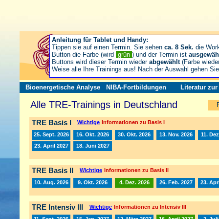
Anleitung für Tablet und Handy:
Tippen sie auf einen Termin. Sie sehen
ca. 8 Sek.
die Wor
Button die Farbe (wird
grün
) und der Termin ist
ausgewäh
Buttons wird dieser Termin wieder
abgewählt
(Farbe wiede
Weise alle Ihre Trainings aus! Nach der Auswahl gehen S
Bioenergetische Analyse
NIBA-Fortbildungen
Literatur zu
Alle TRE-Trainings in Deutschland
TRE Basis I
Wichtige
Informationen zu Basis I
25. Sept. 2026
16. Okt. 2026
30. Okt. 2026
13. Nov. 2026
11. Dez
23. April 2027
18. Juni 2027
TRE Basis II
Wichtige
Informationen zu Basis II
10. Aug. 2026
9. Okt. 2026
4. Dez. 2026
26. Feb. 2027
23. Apr
TRE Intensiv III
Wichtige
Informationen zu Intensiv III
11. Sept. 2026
15. Jan. 2027
12. März 2027
16. April 2027
2. Jul