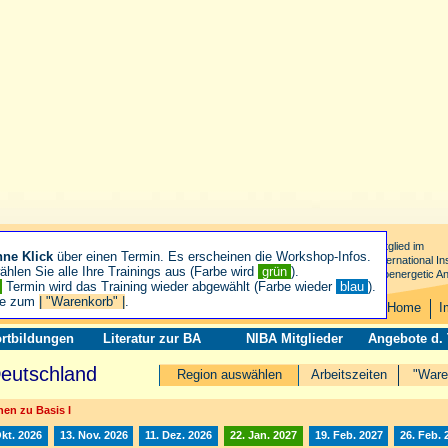
Mitglied im
hne Klick
über einen Termin. Es erscheinen die Workshop-Infos.
International Ins
hlen Sie alle Ihre Trainings aus (Farbe wird
grün
).
Bioenergetic An
n
Termin wird das Training wieder abgewählt (Farbe wieder
blau
).
ie zum
| "Warenkorb" |
.
Home
I
rtbildungen
Literatur zur BA
NIBA Mitglieder
Angebote d.
Deutschland
Region auswählen
Arbeitszeiten
"Ware
en zu Basis I
Okt. 2026
13. Nov. 2026
11. Dez. 2026
22. Jan. 2027
19. Feb. 2027
26. Feb. 