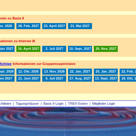
nen zu Basis II
ez. 2026
26. Feb. 2027
23. April 2027
21. Mai 2027
ationen zu Intensiv III
März 2027
16. April 2027
2. Juli 2027
10. Sept. 2027
26. Nov. 2027
ichtige
Informationen zur Gruppensupervision
ept. 2026
12. Okt. 2026
13. Nov. 2026
22. Jan. 2027
25. Jan. 2027
22. Feb. 
uni 2027
21. Juni 2027
5. Juli 2027
27. Aug. 2027
13. Sept. 2027
18. Okt. 
chtlinien
|
Tagungshäuser
|
Basis II‑Login
|
TRE® Extern
|
Mitglieder Login