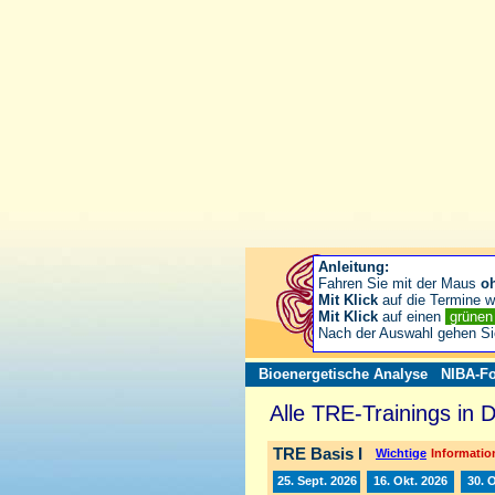
Anleitung:
Fahren Sie mit der Maus
o
Mit Klick
auf die Termine wä
Mit Klick
auf einen
grüne
Nach der Auswahl gehen S
Bioenergetische Analyse
NIBA-Fo
Alle TRE-Trainings in 
TRE Basis I
Wichtige
Information
25. Sept. 2026
16. Okt. 2026
30. 