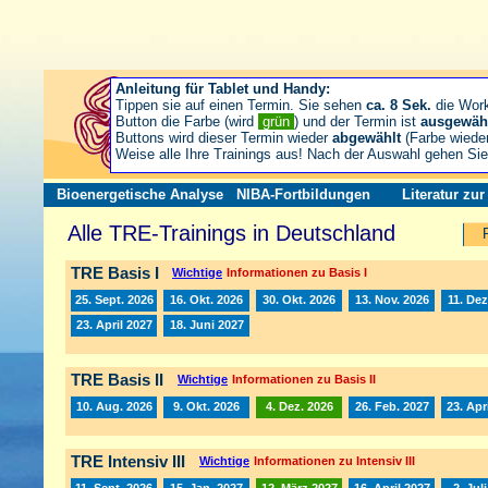
Anleitung für Tablet und Handy:
Tippen sie auf einen Termin. Sie sehen
ca. 8 Sek.
die Wor
Button die Farbe (wird
grün
) und der Termin ist
ausgewäh
Buttons wird dieser Termin wieder
abgewählt
(Farbe wiede
Weise alle Ihre Trainings aus! Nach der Auswahl gehen S
Bioenergetische Analyse
NIBA-Fortbildungen
Literatur zu
Alle TRE-Trainings in Deutschland
TRE Basis I
Wichtige
Informationen zu Basis I
25. Sept. 2026
16. Okt. 2026
30. Okt. 2026
13. Nov. 2026
11. Dez
23. April 2027
18. Juni 2027
TRE Basis II
Wichtige
Informationen zu Basis II
10. Aug. 2026
9. Okt. 2026
4. Dez. 2026
26. Feb. 2027
23. Apr
TRE Intensiv III
Wichtige
Informationen zu Intensiv III
11. Sept. 2026
15. Jan. 2027
12. März 2027
16. April 2027
2. Jul