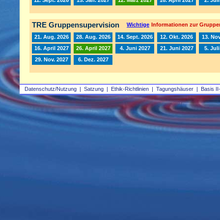
TRE Gruppensupervision
Wichtige
Informationen zur Gruppe
21. Aug. 2026
28. Aug. 2026
14. Sept. 2026
12. Okt. 2026
13. Nov
16. April 2027
26. April 2027
4. Juni 2027
21. Juni 2027
5. Jul
29. Nov. 2027
6. Dez. 2027
Datenschutz/Nutzung
|
Satzung
|
Ethik-Richtlinien
|
Tagungshäuser
|
Basis II