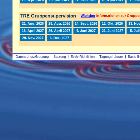
TRE Gruppensupervision
Wichtige
Informationen zur Gruppe
21. Aug. 2026
28. Aug. 2026
14. Sept. 2026
12. Okt. 2026
13. Nov
16. April 2027
26. April 2027
4. Juni 2027
21. Juni 2027
5. Jul
29. Nov. 2027
6. Dez. 2027
Datenschutz/Nutzung
|
Satzung
|
Ethik-Richtlinien
|
Tagungshäuser
|
Basis II