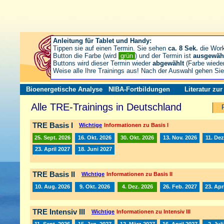
Anleitung für Tablet und Handy:
Tippen sie auf einen Termin. Sie sehen
ca. 8 Sek.
die Wor
Button die Farbe (wird
grün
) und der Termin ist
ausgewäh
Buttons wird dieser Termin wieder
abgewählt
(Farbe wiede
Weise alle Ihre Trainings aus! Nach der Auswahl gehen S
Bioenergetische Analyse
NIBA-Fortbildungen
Literatur zu
Alle TRE-Trainings in Deutschland
TRE Basis I
Wichtige
Informationen zu Basis I
25. Sept. 2026
16. Okt. 2026
30. Okt. 2026
13. Nov. 2026
11. Dez
23. April 2027
18. Juni 2027
TRE Basis II
Wichtige
Informationen zu Basis II
10. Aug. 2026
9. Okt. 2026
4. Dez. 2026
26. Feb. 2027
23. Apr
TRE Intensiv III
Wichtige
Informationen zu Intensiv III
11. Sept. 2026
15. Jan. 2027
12. März 2027
16. April 2027
2. Jul