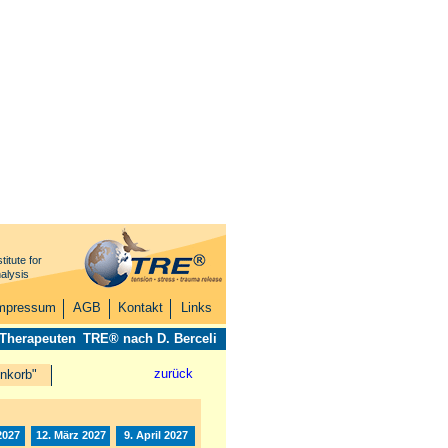
titute for
alysis
mpressum
AGB
Kontakt
Links
 Therapeuten
TRE® nach D. Berceli
zurück
nkorb"
2027
12. März 2027
9. April 2027