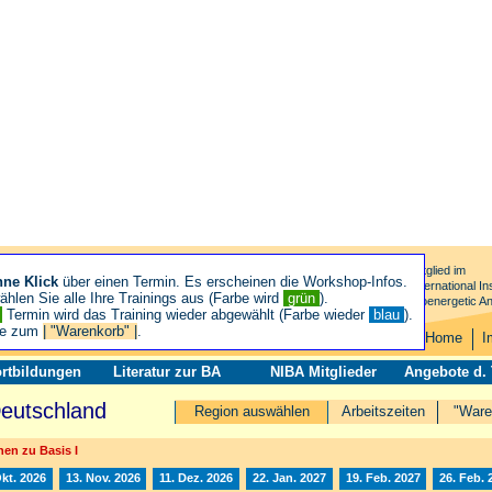
Mitglied im
hne Klick
über einen Termin. Es erscheinen die Workshop-Infos.
International Ins
hlen Sie alle Ihre Trainings aus (Farbe wird
grün
).
Bioenergetic An
n
Termin wird das Training wieder abgewählt (Farbe wieder
blau
).
ie zum
| "Warenkorb" |
.
Home
I
rtbildungen
Literatur zur BA
NIBA Mitglieder
Angebote d.
Deutschland
Region auswählen
Arbeitszeiten
"Ware
en zu Basis I
Okt. 2026
13. Nov. 2026
11. Dez. 2026
22. Jan. 2027
19. Feb. 2027
26. Feb. 