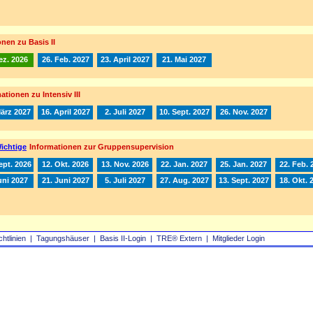
nen zu Basis II
ez. 2026
26. Feb. 2027
23. April 2027
21. Mai 2027
ationen zu Intensiv III
März 2027
16. April 2027
2. Juli 2027
10. Sept. 2027
26. Nov. 2027
ichtige
Informationen zur Gruppensupervision
ept. 2026
12. Okt. 2026
13. Nov. 2026
22. Jan. 2027
25. Jan. 2027
22. Feb. 
uni 2027
21. Juni 2027
5. Juli 2027
27. Aug. 2027
13. Sept. 2027
18. Okt. 
chtlinien
|
Tagungshäuser
|
Basis II‑Login
|
TRE® Extern
|
Mitglieder Login