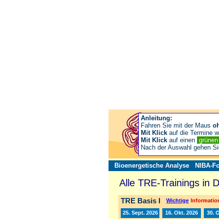
Anleitung:
Fahren Sie mit der Maus
o
Mit Klick
auf die Termine wä
Mit Klick
auf einen
grüne
Nach der Auswahl gehen S
Bioenergetische Analyse
NIBA-Fo
Alle TRE-Trainings in 
TRE Basis I
Wichtige
Information
25. Sept. 2026
16. Okt. 2026
30. 