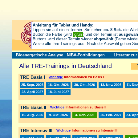
Anleitung für Tablet und Handy:
Tippen sie auf einen Termin. Sie sehen
ca. 8 Sek.
die Wor
Button die Farbe (wird
grün
) und der Termin ist
ausgewäh
Buttons wird dieser Termin wieder
abgewählt
(Farbe wiede
Weise alle Ihre Trainings aus! Nach der Auswahl gehen S
Bioenergetische Analyse
NIBA-Fortbildungen
Literatur zu
Alle TRE-Trainings in Deutschland
TRE Basis I
Wichtige
Informationen zu Basis I
25. Sept. 2026
16. Okt. 2026
30. Okt. 2026
13. Nov. 2026
11. Dez
23. April 2027
18. Juni 2027
TRE Basis II
Wichtige
Informationen zu Basis II
10. Aug. 2026
9. Okt. 2026
4. Dez. 2026
26. Feb. 2027
23. Apr
TRE Intensiv III
Wichtige
Informationen zu Intensiv III
11. Sept. 2026
15. Jan. 2027
12. März 2027
16. April 2027
2. Jul