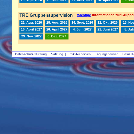
TRE Gruppensupervision
Wichtige
Informationen zur Gruppe
21. Aug. 2026
28. Aug. 2026
14. Sept. 2026
12. Okt. 2026
13. Nov
16. April 2027
26. April 2027
4. Juni 2027
21. Juni 2027
5. Jul
29. Nov. 2027
6. Dez. 2027
Datenschutz/Nutzung
|
Satzung
|
Ethik-Richtlinien
|
Tagungshäuser
|
Basis II