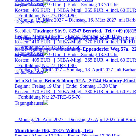
Tagungshäuser
Beginn: Freitag 19 Uhr | Ende: Sonntag 13.30 Uhr
Kosten: 405 EUR | NIBA-Mitgl. 365 EUR
♦
incl. 60 EUR 
Fortbildung Nr.: 27-TRE-I-8
0
Montag, 15. März 2027 – Dienstag, 16. März 2027 mit Barb
Tagungshäuser
Seeblick
Tutzinger Str. 9, 82347 Bernried, Tel.: +49 (0)81
Beginn: Montag 10 Uhr | Ende: Dienstag 17.30 Uhr
Freitag, 18. Juni 2027 – Sonntag, 20. Juni 2027 mit Barbara
Kosten: 410 EUR | NIBA-Mitgl. 370 EUR
♦
incl. 100 EUR
Fortbildung Nr.: 27-TRE-GS-6
0
für Bewegung und Wahrnehmung
Eppendorfer Weg 57a, 22
Tagungshäuser
Beginn: Freitag 19 Uhr | Ende: Sonntag 13.30 Uhr
Kosten: 405 EUR | NIBA-Mitgl. 365 EUR
♦
incl. 60 EUR 
Fortbildung Nr.: 27-TRE-I-9
0
Freitag, 16. April 2027 – Sonntag, 18. April 2027 mit Barbar
Tagungshäuser
beim Schlump
Beim Schlump 52 A, 20144 Hamburg-Eimsbüt
Beginn: Freitag 19 Uhr | Ende: Sonntag 13.30 Uhr
Kosten: 370 EUR | NIBA-Mitgl. 330 EUR
♦
incl. 60 EUR 
Fortbildung Nr.: 27-TRE-GS-7
0
Tagungshäuser
Montag, 26. April 2027 – Dienstag, 27. April 2027 mit Barb
Münchheide 106, 47877 Willich, Tel.:
Beginn: Montag 10 Uhr | Ende: Dienstag 17.30 Uhr