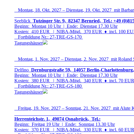
Montag, 18. Okt. 2027 – Dienstag, 19. Okt. 2027 mit Barbar
Seeblick
Tutzinger Str. 9, 82347 Bernried, Tel.: +49 (0)81
Beginn: Montag 10 Uhr | Ende: Dienstag 17.30 Uhr
Kosten: 410 EUR | NIBA-Mitgl. 370 EUR
♦
incl. 100 EUR
Fortbildung Nr.: 27-TRE-GS-17
0
Tagungshäuser
Montag, 1. Nov. 2027 – Dienstag, 2. Nov. 2027 mit Roland
Delfino
Dernburgstraße 59, 14057 Berlin-Charlottenburg,
Beginn: Montag 10 Uhr | Ende: Dienstag 17.30 Uhr
Kosten: 380 EUR | NIBA-Mitgl. 340 EUR
♦
incl. 70 EUR 
Fortbildung Nr.: 27-TRE-GS-18
0
Tagungshäuser
Freitag, 19. Nov. 2027 – Sonntag, 21. Nov. 2027 mit Alute 
Herrenteichstr. 1, 49074 Osnabrück, Tel.:
Beginn: Freitag 19 Uhr | Ende: Sonntag 13.30 Uhr
Kosten: 370 EUR | NIBA-Mitgl. 330 EUR
♦
incl. 60 EUR 