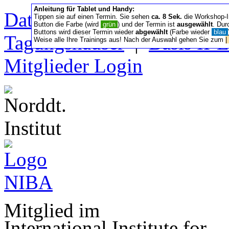
Anleitung für Tablet und Handy:
Datenschutz/Nutzung
|
Sa
Tippen sie auf einen Termin. Sie sehen
ca. 8 Sek.
die Workshop-I
Button die Farbe (wird
grün
) und der Termin ist
ausgewählt
. Dur
Buttons wird dieser Termin wieder
abgewählt
(Farbe wieder
blau
Tagungshäuser
|
Basis II‑
Weise alle Ihre Trainings aus! Nach der Auswahl gehen Sie zum
|
Mitglieder Login
Mitglied im
International Institute for