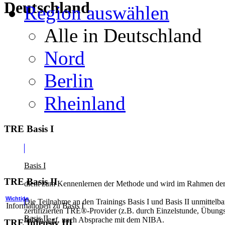
Deutschland
Region auswählen
Alle in Deutschland
Nord
Berlin
Rheinland
TRE Basis I
Basis I
TRE Basis II
dient zum Kennenlernen der Methode und wird im Rahmen der z
Wichtige
Die Teilnahme an den Trainings Basis I und Basis II unmittelba
Informationen zu Basis I
zertifizierten TRE®-Provider (z.B. durch Einzelstunde, Übung
Basis II
haben, ggf. nach Absprache mit dem NIBA.
TRE Intensiv III