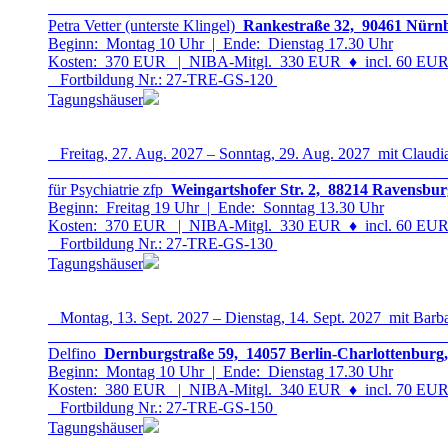
Petra Vetter (unterste Klingel)
Rankestraße 32, 90461 Nürnb
Beginn: Montag 10 Uhr | Ende: Dienstag 17.30 Uhr
Kosten: 370 EUR | NIBA-Mitgl. 330 EUR
♦
incl. 60 EUR 
Fortbildung Nr.: 27-TRE-GS-12
0
Tagungshäuser
Freitag, 27. Aug. 2027 – Sonntag, 29. Aug. 2027 mit Claudia
für Psychiatrie zfp
Weingartshofer Str. 2, 88214 Ravensbur
Beginn: Freitag 19 Uhr | Ende: Sonntag 13.30 Uhr
Kosten: 370 EUR | NIBA-Mitgl. 330 EUR
♦
incl. 60 EUR 
Fortbildung Nr.: 27-TRE-GS-13
0
Tagungshäuser
Montag, 13. Sept. 2027 – Dienstag, 14. Sept. 2027 mit Barb
Delfino
Dernburgstraße 59, 14057 Berlin-Charlottenburg,
Beginn: Montag 10 Uhr | Ende: Dienstag 17.30 Uhr
Kosten: 380 EUR | NIBA-Mitgl. 340 EUR
♦
incl. 70 EUR 
Fortbildung Nr.: 27-TRE-GS-15
0
Tagungshäuser