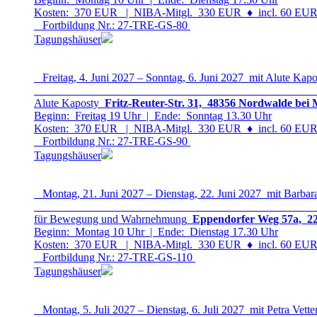
Kosten: 370 EUR | NIBA-Mitgl. 330 EUR
♦
incl. 60 EUR 
Fortbildung Nr.: 27-TRE-GS-8
0
Tagungshäuser
Freitag, 4. Juni 2027 – Sonntag, 6. Juni 2027 mit Alute Kapo
Alute Kaposty
Fritz-Reuter-Str. 31, 48356 Nordwalde bei 
Beginn: Freitag 19 Uhr | Ende: Sonntag 13.30 Uhr
Kosten: 370 EUR | NIBA-Mitgl. 330 EUR
♦
incl. 60 EUR 
Fortbildung Nr.: 27-TRE-GS-9
0
Tagungshäuser
Montag, 21. Juni 2027 – Dienstag, 22. Juni 2027 mit Barbar
für Bewegung und Wahrnehmung
Eppendorfer Weg 57a, 22
Beginn: Montag 10 Uhr | Ende: Dienstag 17.30 Uhr
Kosten: 370 EUR | NIBA-Mitgl. 330 EUR
♦
incl. 60 EUR 
Fortbildung Nr.: 27-TRE-GS-11
0
Tagungshäuser
Montag, 5. Juli 2027 – Dienstag, 6. Juli 2027 mit Petra Vette