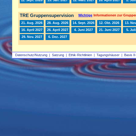
TRE Gruppensupervision
Wichtige
Informationen zur Gruppe
21. Aug. 2026
28. Aug. 2026
14. Sept. 2026
12. Okt. 2026
13. Nov
16. April 2027
26. April 2027
4. Juni 2027
21. Juni 2027
5. Jul
29. Nov. 2027
6. Dez. 2027
Datenschutz/Nutzung
|
Satzung
|
Ethik-Richtlinien
|
Tagungshäuser
|
Basis II