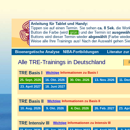
Anleitung für Tablet und Handy:
Tippen sie auf einen Termin. Sie sehen
ca. 8 Sek.
die Wor
Button die Farbe (wird
grün
) und der Termin ist
ausgewäh
Buttons wird dieser Termin wieder
abgewählt
(Farbe wiede
Weise alle Ihre Trainings aus! Nach der Auswahl gehen S
Bioenergetische Analyse
NIBA-Fortbildungen
Literatur zu
Alle TRE-Trainings in Deutschland
TRE Basis I
Wichtige
Informationen zu Basis I
25. Sept. 2026
16. Okt. 2026
30. Okt. 2026
13. Nov. 2026
11. Dez
23. April 2027
18. Juni 2027
TRE Basis II
Wichtige
Informationen zu Basis II
10. Aug. 2026
9. Okt. 2026
4. Dez. 2026
26. Feb. 2027
23. Apr
TRE Intensiv III
Wichtige
Informationen zu Intensiv III
11. Sept. 2026
15. Jan. 2027
12. März 2027
16. April 2027
2. Jul