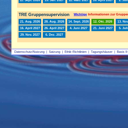
TRE Gruppensupervision
Wichtige
Informationen zur Gruppe
21. Aug. 2026
28. Aug. 2026
14. Sept. 2026
12. Okt. 2026
13. Nov
16. April 2027
26. April 2027
4. Juni 2027
21. Juni 2027
5. Jul
29. Nov. 2027
6. Dez. 2027
Datenschutz/Nutzung
|
Satzung
|
Ethik-Richtlinien
|
Tagungshäuser
|
Basis II