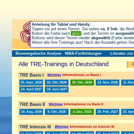
Anleitung für Tablet und Handy:
Tippen sie auf einen Termin. Sie sehen
ca. 8 Sek.
die Wor
Button die Farbe (wird
grün
) und der Termin ist
ausgewäh
Buttons wird dieser Termin wieder
abgewählt
(Farbe wiede
Weise alle Ihre Trainings aus! Nach der Auswahl gehen S
Bioenergetische Analyse
NIBA-Fortbildungen
Literatur zu
Alle TRE-Trainings in Deutschland
TRE Basis I
Wichtige
Informationen zu Basis I
25. Sept. 2026
16. Okt. 2026
30. Okt. 2026
13. Nov. 2026
11. Dez
23. April 2027
18. Juni 2027
TRE Basis II
Wichtige
Informationen zu Basis II
10. Aug. 2026
9. Okt. 2026
4. Dez. 2026
26. Feb. 2027
23. Apr
TRE Intensiv III
Wichtige
Informationen zu Intensiv III
11. Sept. 2026
15. Jan. 2027
12. März 2027
16. April 2027
2. Jul