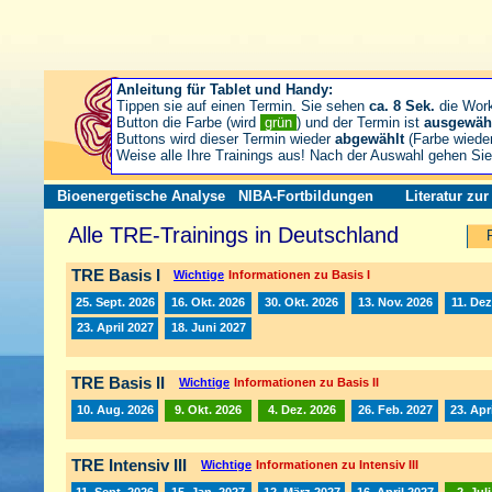
Anleitung für Tablet und Handy:
Tippen sie auf einen Termin. Sie sehen
ca. 8 Sek.
die Wor
Button die Farbe (wird
grün
) und der Termin ist
ausgewäh
Buttons wird dieser Termin wieder
abgewählt
(Farbe wiede
Weise alle Ihre Trainings aus! Nach der Auswahl gehen S
Bioenergetische Analyse
NIBA-Fortbildungen
Literatur zu
Alle TRE-Trainings in Deutschland
TRE Basis I
Wichtige
Informationen zu Basis I
25. Sept. 2026
16. Okt. 2026
30. Okt. 2026
13. Nov. 2026
11. Dez
23. April 2027
18. Juni 2027
TRE Basis II
Wichtige
Informationen zu Basis II
10. Aug. 2026
9. Okt. 2026
4. Dez. 2026
26. Feb. 2027
23. Apr
TRE Intensiv III
Wichtige
Informationen zu Intensiv III
11. Sept. 2026
15. Jan. 2027
12. März 2027
16. April 2027
2. Jul