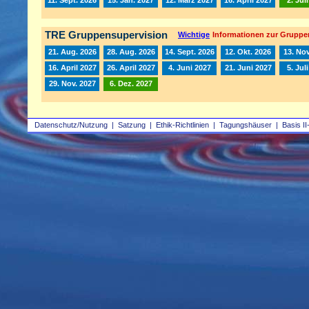
TRE Gruppensupervision
Wichtige
Informationen zur Gruppe
21. Aug. 2026
28. Aug. 2026
14. Sept. 2026
12. Okt. 2026
13. Nov
16. April 2027
26. April 2027
4. Juni 2027
21. Juni 2027
5. Jul
29. Nov. 2027
6. Dez. 2027
Datenschutz/Nutzung
|
Satzung
|
Ethik-Richtlinien
|
Tagungshäuser
|
Basis II