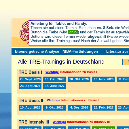
Anleitung für Tablet und Handy:
Tippen sie auf einen Termin. Sie sehen
ca. 8 Sek.
die Wor
Button die Farbe (wird
grün
) und der Termin ist
ausgewäh
Buttons wird dieser Termin wieder
abgewählt
(Farbe wiede
Weise alle Ihre Trainings aus! Nach der Auswahl gehen S
Bioenergetische Analyse
NIBA-Fortbildungen
Literatur zu
Alle TRE-Trainings in Deutschland
TRE Basis I
Wichtige
Informationen zu Basis I
25. Sept. 2026
16. Okt. 2026
30. Okt. 2026
13. Nov. 2026
11. Dez
23. April 2027
18. Juni 2027
TRE Basis II
Wichtige
Informationen zu Basis II
10. Aug. 2026
9. Okt. 2026
4. Dez. 2026
26. Feb. 2027
23. Apr
TRE Intensiv III
Wichtige
Informationen zu Intensiv III
11. Sept. 2026
15. Jan. 2027
12. März 2027
16. April 2027
2. Jul