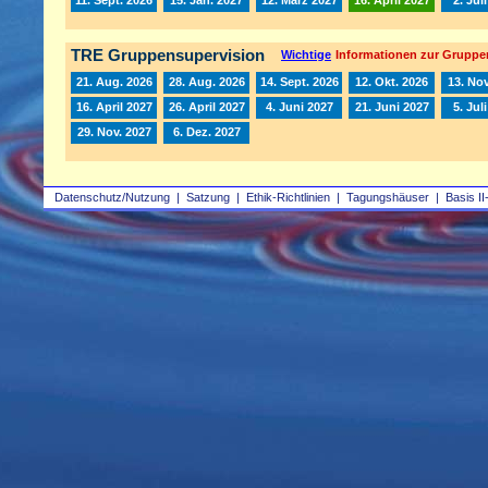
TRE Gruppensupervision
Wichtige
Informationen zur Gruppe
21. Aug. 2026
28. Aug. 2026
14. Sept. 2026
12. Okt. 2026
13. Nov
16. April 2027
26. April 2027
4. Juni 2027
21. Juni 2027
5. Jul
29. Nov. 2027
6. Dez. 2027
Datenschutz/Nutzung
|
Satzung
|
Ethik-Richtlinien
|
Tagungshäuser
|
Basis II