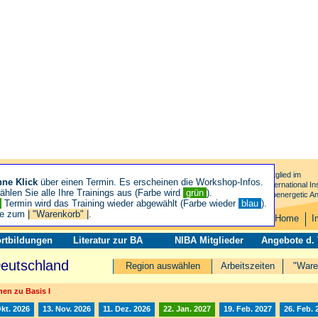
Mitglied im
hne Klick
über einen Termin. Es erscheinen die Workshop-Infos.
International Ins
hlen Sie alle Ihre Trainings aus (Farbe wird
grün
).
Bioenergetic An
n
Termin wird das Training wieder abgewählt (Farbe wieder
blau
).
ie zum
| "Warenkorb" |
.
Home
I
rtbildungen
Literatur zur BA
NIBA Mitglieder
Angebote d.
Deutschland
Region auswählen
Arbeitszeiten
"Ware
en zu Basis I
Okt. 2026
13. Nov. 2026
11. Dez. 2026
22. Jan. 2027
19. Feb. 2027
26. Feb. 