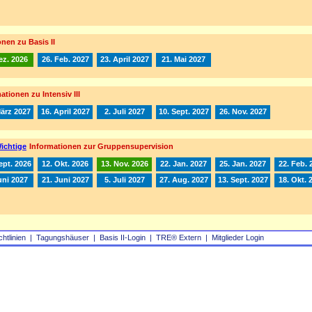
nen zu Basis II
ez. 2026
26. Feb. 2027
23. April 2027
21. Mai 2027
ationen zu Intensiv III
März 2027
16. April 2027
2. Juli 2027
10. Sept. 2027
26. Nov. 2027
ichtige
Informationen zur Gruppensupervision
ept. 2026
12. Okt. 2026
13. Nov. 2026
22. Jan. 2027
25. Jan. 2027
22. Feb. 
uni 2027
21. Juni 2027
5. Juli 2027
27. Aug. 2027
13. Sept. 2027
18. Okt. 
chtlinien
|
Tagungshäuser
|
Basis II‑Login
|
TRE® Extern
|
Mitglieder Login