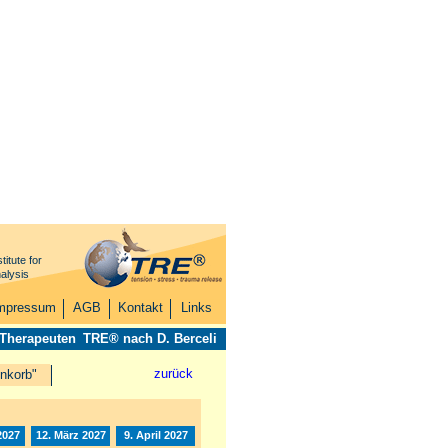
titute for
alysis
mpressum
AGB
Kontakt
Links
 Therapeuten
TRE® nach D. Berceli
zurück
nkorb"
2027
12. März 2027
9. April 2027