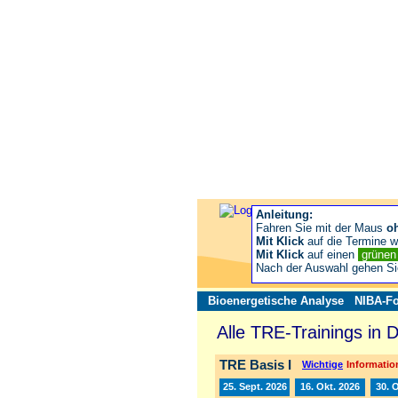
Anleitung:
Fahren Sie mit der Maus
o
Mit Klick
auf die Termine wä
Mit Klick
auf einen
grüne
Nach der Auswahl gehen S
Bioenergetische Analyse
NIBA-Fo
Alle TRE-Trainings in 
TRE Basis I
Wichtige
Information
25. Sept. 2026
16. Okt. 2026
30. 