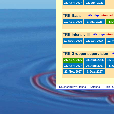
23. April 2027
18. Juni 2027
TRE Basis II
Wichtige
Informatio
10. Aug. 2026
9. Okt. 2026
4. D
TRE Intensiv III
Wichtige
Inform
11. Sept. 2026
15. Jan. 2027
12. 
TRE Gruppensupervision
W
21. Aug. 2026
28. Aug. 2026
14. S
16. April 2027
26. April 2027
4. J
29. Nov. 2027
6. Dez. 2027
Datenschutz/Nutzung
|
Satzung
|
Ethik-Ri