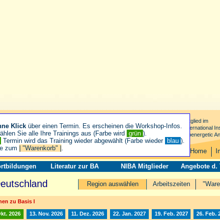
Mitglied im
hne Klick
über einen Termin. Es erscheinen die Workshop-Infos.
International Ins
hlen Sie alle Ihre Trainings aus (Farbe wird
grün
).
Bioenergetic An
n
Termin wird das Training wieder abgewählt (Farbe wieder
blau
).
ie zum
| "Warenkorb" |
.
Home
I
rtbildungen
Literatur zur BA
NIBA Mitglieder
Angebote d.
Deutschland
Region auswählen
Arbeitszeiten
"Ware
en zu Basis I
Okt. 2026
13. Nov. 2026
11. Dez. 2026
22. Jan. 2027
19. Feb. 2027
26. Feb. 