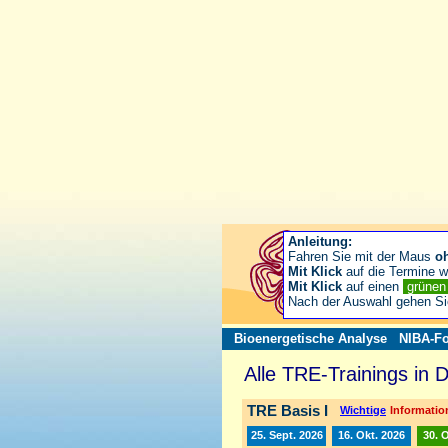
Anleitung:
Fahren Sie mit der Maus
o
Mit Klick
auf die Termine wä
Mit Klick
auf einen
grüne
Nach der Auswahl gehen S
Bioenergetische Analyse
NIBA-Fo
Alle TRE-Trainings in 
TRE Basis I
Wichtige
Information
25. Sept. 2026
16. Okt. 2026
30. 