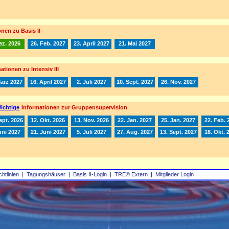
nen zu Basis II
ez. 2026
26. Feb. 2027
23. April 2027
21. Mai 2027
ationen zu Intensiv III
März 2027
16. April 2027
2. Juli 2027
10. Sept. 2027
26. Nov. 2027
ichtige
Informationen zur Gruppensupervision
ept. 2026
12. Okt. 2026
13. Nov. 2026
22. Jan. 2027
25. Jan. 2027
22. Feb. 
uni 2027
21. Juni 2027
5. Juli 2027
27. Aug. 2027
13. Sept. 2027
18. Okt. 
chtlinien
|
Tagungshäuser
|
Basis II‑Login
|
TRE® Extern
|
Mitglieder Login