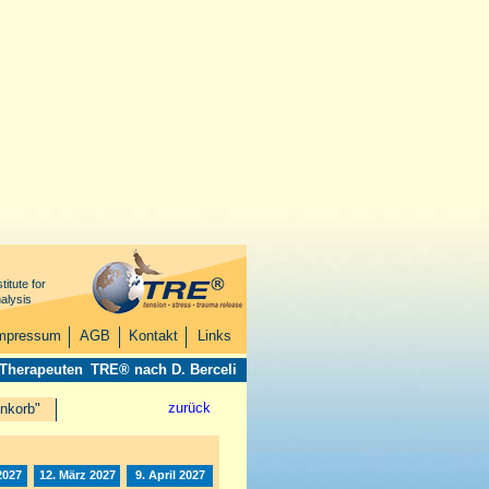
titute for
alysis
mpressum
AGB
Kontakt
Links
 Therapeuten
TRE® nach D. Berceli
zurück
nkorb"
2027
12. März 2027
9. April 2027