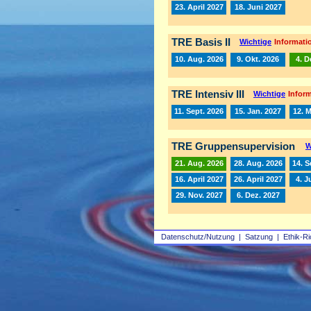
23. April 2027
18. Juni 2027
TRE Basis II
Wichtige
Informatio
10. Aug. 2026
9. Okt. 2026
4. D
TRE Intensiv III
Wichtige
Inform
11. Sept. 2026
15. Jan. 2027
12. 
TRE Gruppensupervision
W
21. Aug. 2026
28. Aug. 2026
14. S
16. April 2027
26. April 2027
4. J
29. Nov. 2027
6. Dez. 2027
Datenschutz/Nutzung
|
Satzung
|
Ethik-Ri