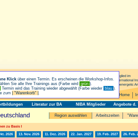
Mitglied im
hne Klick
über einen Termin. Es erscheinen die Workshop-Infos.
International Ins
hlen Sie alle Ihre Trainings aus (Farbe wird
grün
).
Bioenergetic An
n
Termin wird das Training wieder abgewählt (Farbe wieder
blau
).
ie zum
| "Warenkorb" |
.
Home
I
rtbildungen
Literatur zur BA
NIBA Mitglieder
Angebote d.
Deutschland
Region auswählen
Arbeitszeiten
"Ware
en zu Basis I
Okt. 2026
13. Nov. 2026
11. Dez. 2026
22. Jan. 2027
19. Feb. 2027
26. Feb. 