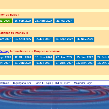
nen zu Basis II
ez. 2026
26. Feb. 2027
23. April 2027
21. Mai 2027
ationen zu Intensiv III
März 2027
16. April 2027
2. Juli 2027
10. Sept. 2027
26. Nov. 2027
ichtige
Informationen zur Gruppensupervision
ept. 2026
12. Okt. 2026
13. Nov. 2026
22. Jan. 2027
25. Jan. 2027
22. Feb. 
uni 2027
21. Juni 2027
5. Juli 2027
27. Aug. 2027
13. Sept. 2027
18. Okt. 
chtlinien
|
Tagungshäuser
|
Basis II‑Login
|
TRE® Extern
|
Mitglieder Login