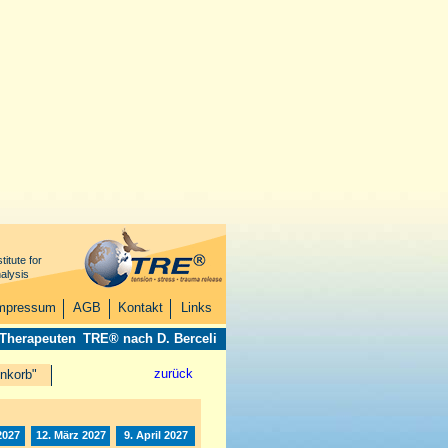
titute for
alysis
mpressum
AGB
Kontakt
Links
 Therapeuten
TRE® nach D. Berceli
zurück
nkorb"
2027
12. März 2027
9. April 2027