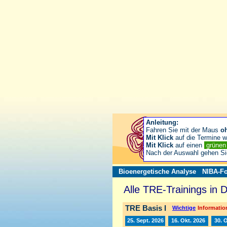
Anleitung:
Fahren Sie mit der Maus
o
Mit Klick
auf die Termine wä
Mit Klick
auf einen
grüne
Nach der Auswahl gehen S
Bioenergetische Analyse
NIBA-Fo
Alle TRE-Trainings in 
TRE Basis I
Wichtige
Information
25. Sept. 2026
16. Okt. 2026
30. 