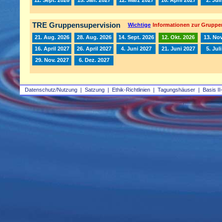
TRE Gruppensupervision
Wichtige
Informationen zur Gruppe
21. Aug. 2026
28. Aug. 2026
14. Sept. 2026
12. Okt. 2026
13. Nov
16. April 2027
26. April 2027
4. Juni 2027
21. Juni 2027
5. Jul
29. Nov. 2027
6. Dez. 2027
Datenschutz/Nutzung
|
Satzung
|
Ethik-Richtlinien
|
Tagungshäuser
|
Basis II