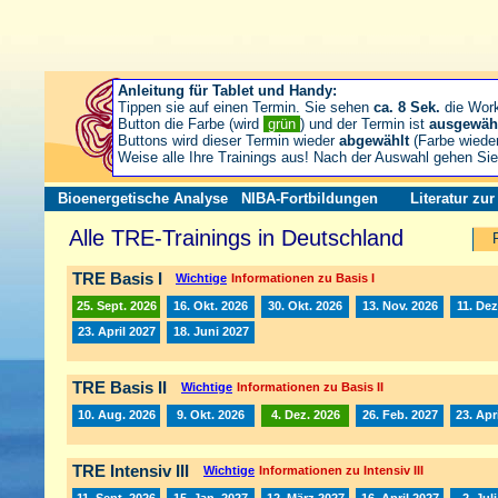
Anleitung für Tablet und Handy:
Tippen sie auf einen Termin. Sie sehen
ca. 8 Sek.
die Wor
Button die Farbe (wird
grün
) und der Termin ist
ausgewäh
Buttons wird dieser Termin wieder
abgewählt
(Farbe wiede
Weise alle Ihre Trainings aus! Nach der Auswahl gehen S
Bioenergetische Analyse
NIBA-Fortbildungen
Literatur zu
Alle TRE-Trainings in Deutschland
TRE Basis I
Wichtige
Informationen zu Basis I
25. Sept. 2026
16. Okt. 2026
30. Okt. 2026
13. Nov. 2026
11. Dez
23. April 2027
18. Juni 2027
TRE Basis II
Wichtige
Informationen zu Basis II
10. Aug. 2026
9. Okt. 2026
4. Dez. 2026
26. Feb. 2027
23. Apr
TRE Intensiv III
Wichtige
Informationen zu Intensiv III
11. Sept. 2026
15. Jan. 2027
12. März 2027
16. April 2027
2. Jul