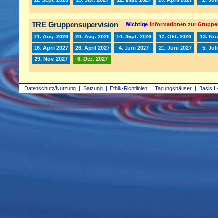
TRE Gruppensupervision
Wichtige
Informationen zur Gruppe
21. Aug. 2026
28. Aug. 2026
14. Sept. 2026
12. Okt. 2026
13. Nov
16. April 2027
26. April 2027
4. Juni 2027
21. Juni 2027
5. Jul
29. Nov. 2027
6. Dez. 2027
Datenschutz/Nutzung
|
Satzung
|
Ethik-Richtlinien
|
Tagungshäuser
|
Basis II