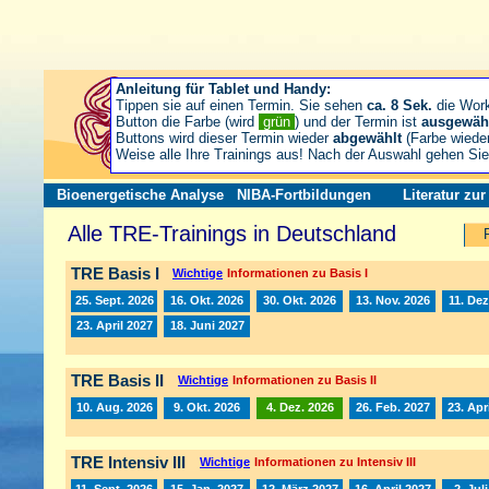
Anleitung für Tablet und Handy:
Tippen sie auf einen Termin. Sie sehen
ca. 8 Sek.
die Wor
Button die Farbe (wird
grün
) und der Termin ist
ausgewäh
Buttons wird dieser Termin wieder
abgewählt
(Farbe wiede
Weise alle Ihre Trainings aus! Nach der Auswahl gehen S
Bioenergetische Analyse
NIBA-Fortbildungen
Literatur zu
Alle TRE-Trainings in Deutschland
TRE Basis I
Wichtige
Informationen zu Basis I
25. Sept. 2026
16. Okt. 2026
30. Okt. 2026
13. Nov. 2026
11. Dez
23. April 2027
18. Juni 2027
TRE Basis II
Wichtige
Informationen zu Basis II
10. Aug. 2026
9. Okt. 2026
4. Dez. 2026
26. Feb. 2027
23. Apr
TRE Intensiv III
Wichtige
Informationen zu Intensiv III
11. Sept. 2026
15. Jan. 2027
12. März 2027
16. April 2027
2. Jul