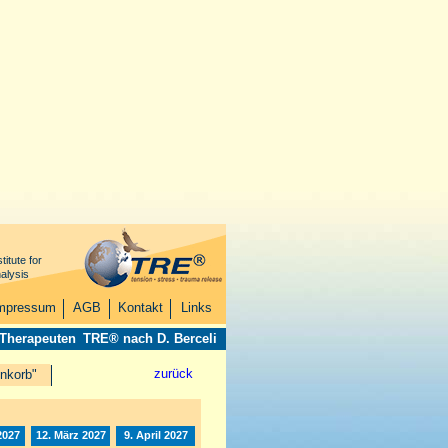
titute for
alysis
mpressum
AGB
Kontakt
Links
 Therapeuten
TRE® nach D. Berceli
zurück
nkorb"
2027
12. März 2027
9. April 2027