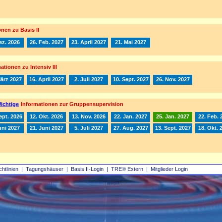
nen zu Basis II
ez. 2026
26. Feb. 2027
23. April 2027
21. Mai 2027
ationen zu Intensiv III
März 2027
16. April 2027
2. Juli 2027
10. Sept. 2027
26. Nov. 2027
ichtige
Informationen zur Gruppensupervision
ept. 2026
12. Okt. 2026
13. Nov. 2026
22. Jan. 2027
25. Jan. 2027
22. Feb. 
uni 2027
21. Juni 2027
5. Juli 2027
27. Aug. 2027
13. Sept. 2027
18. Okt. 
chtlinien
|
Tagungshäuser
|
Basis II‑Login
|
TRE® Extern
|
Mitglieder Login