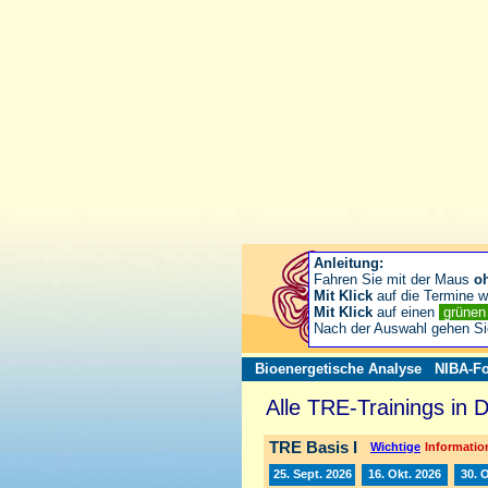
Anleitung:
Fahren Sie mit der Maus
o
Mit Klick
auf die Termine wä
Mit Klick
auf einen
grüne
Nach der Auswahl gehen S
Bioenergetische Analyse
NIBA-Fo
Alle TRE-Trainings in 
TRE Basis I
Wichtige
Information
25. Sept. 2026
16. Okt. 2026
30. 