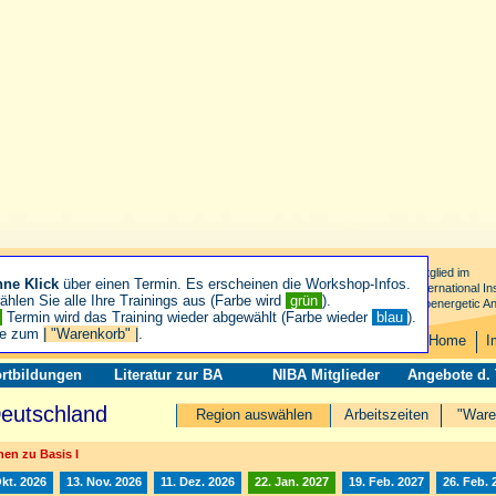
Mitglied im
hne Klick
über einen Termin. Es erscheinen die Workshop-Infos.
International Ins
hlen Sie alle Ihre Trainings aus (Farbe wird
grün
).
Bioenergetic An
n
Termin wird das Training wieder abgewählt (Farbe wieder
blau
).
ie zum
| "Warenkorb" |
.
Home
I
rtbildungen
Literatur zur BA
NIBA Mitglieder
Angebote d.
Deutschland
Region auswählen
Arbeitszeiten
"Ware
en zu Basis I
Okt. 2026
13. Nov. 2026
11. Dez. 2026
22. Jan. 2027
19. Feb. 2027
26. Feb. 