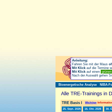
Anleitung:
Fahren Sie mit der Maus
o
Mit Klick
auf die Termine wä
Mit Klick
auf einen
grüne
Nach der Auswahl gehen S
Bioenergetische Analyse
NIBA-Fo
Alle TRE-Trainings in 
TRE Basis I
Wichtige
Information
25. Sept. 2026
16. Okt. 2026
30. 