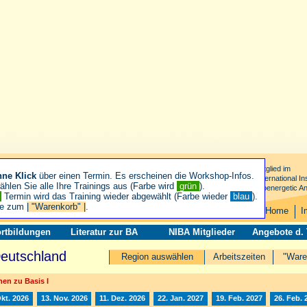
Mitglied im
hne Klick
über einen Termin. Es erscheinen die Workshop-Infos.
International Ins
hlen Sie alle Ihre Trainings aus (Farbe wird
grün
).
Bioenergetic An
n
Termin wird das Training wieder abgewählt (Farbe wieder
blau
).
ie zum
| "Warenkorb" |
.
Home
I
rtbildungen
Literatur zur BA
NIBA Mitglieder
Angebote d.
Deutschland
Region auswählen
Arbeitszeiten
"Ware
en zu Basis I
Okt. 2026
13. Nov. 2026
11. Dez. 2026
22. Jan. 2027
19. Feb. 2027
26. Feb. 