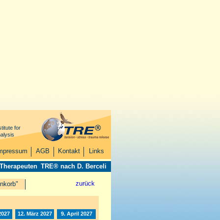
titute for
alysis
mpressum
AGB
Kontakt
Links
 Therapeuten
TRE® nach D. Berceli
zurück
nkorb"
2027
12. März 2027
9. April 2027