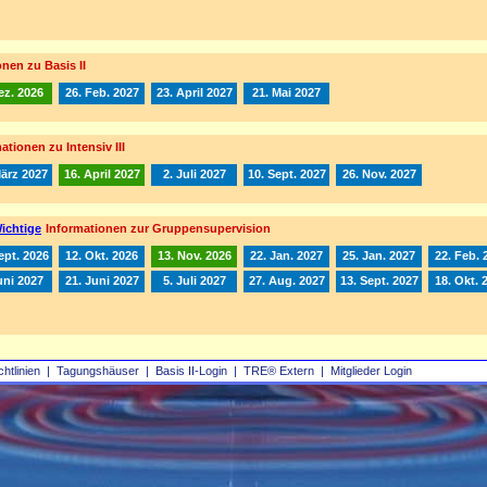
nen zu Basis II
ez. 2026
26. Feb. 2027
23. April 2027
21. Mai 2027
ationen zu Intensiv III
März 2027
16. April 2027
2. Juli 2027
10. Sept. 2027
26. Nov. 2027
ichtige
Informationen zur Gruppensupervision
ept. 2026
12. Okt. 2026
13. Nov. 2026
22. Jan. 2027
25. Jan. 2027
22. Feb. 
uni 2027
21. Juni 2027
5. Juli 2027
27. Aug. 2027
13. Sept. 2027
18. Okt. 
chtlinien
|
Tagungshäuser
|
Basis II‑Login
|
TRE® Extern
|
Mitglieder Login