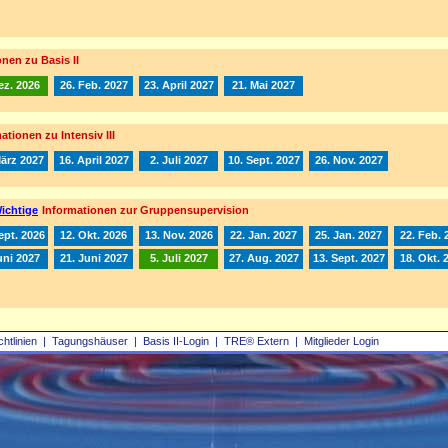
nen zu Basis II
ez. 2026
26. Feb. 2027
23. April 2027
21. Mai 2027
ationen zu Intensiv III
März 2027
16. April 2027
2. Juli 2027
10. Sept. 2027
26. Nov. 2027
ichtige
Informationen zur Gruppensupervision
ept. 2026
12. Okt. 2026
13. Nov. 2026
22. Jan. 2027
25. Jan. 2027
22. Feb. 
uni 2027
21. Juni 2027
5. Juli 2027
27. Aug. 2027
13. Sept. 2027
18. Okt. 
chtlinien
|
Tagungshäuser
|
Basis II‑Login
|
TRE® Extern
|
Mitglieder Login