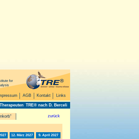
titute for
alysis
mpressum
AGB
Kontakt
Links
 Therapeuten
TRE® nach D. Berceli
zurück
nkorb"
2027
12. März 2027
9. April 2027