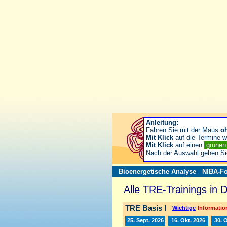
Anleitung:
Fahren Sie mit der Maus
o
Mit Klick
auf die Termine wä
Mit Klick
auf einen
grüne
Nach der Auswahl gehen S
Bioenergetische Analyse
NIBA-Fo
Alle TRE-Trainings in 
TRE Basis I
Wichtige
Information
25. Sept. 2026
16. Okt. 2026
30. 