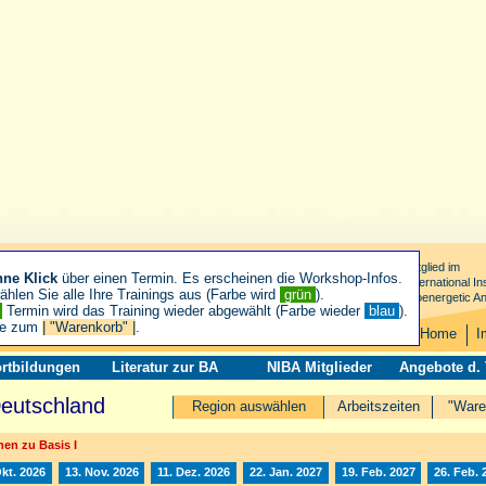
Mitglied im
hne Klick
über einen Termin. Es erscheinen die Workshop-Infos.
International Ins
hlen Sie alle Ihre Trainings aus (Farbe wird
grün
).
Bioenergetic An
n
Termin wird das Training wieder abgewählt (Farbe wieder
blau
).
ie zum
| "Warenkorb" |
.
Home
I
rtbildungen
Literatur zur BA
NIBA Mitglieder
Angebote d.
Deutschland
Region auswählen
Arbeitszeiten
"Ware
en zu Basis I
Okt. 2026
13. Nov. 2026
11. Dez. 2026
22. Jan. 2027
19. Feb. 2027
26. Feb. 